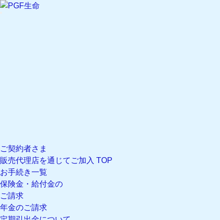
文字サイズ設定 現在の文字サイズ
標準
文字サイズ
大
文字サイズ
標準
マイページ
ログイン
新規登録
マイページのご案内
閉じる
ご契約者さま
販売代理店を通じてご加入 TOP
お手続き一覧
保険金・給付金の
ご請求
年金のご請求
定期引出金について