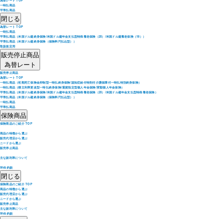
為替レート TOP
一時払商品
平準払商品
閉じる
為替レート TOP
一時払商品
平準払商品（米国ドル建終身保険/米国ドル建年金支払型特殊養老保険（20）/米国ドル建養老保険（18））
平準払商品（米国ドル建終身保険（保険料円払込型））
取扱規定用
販売停止商品
為替レート
販売停止商品
為替レート TOP
一時払商品（初期死亡保険金抑制型一時払終身保険/認知症給付特則付介護保障付一時払特別終身保険）
一時払商品（積立利率更改型一時払終身保険/通貨指定型個人年金保険/変額個人年金保険）
平準払商品（米国ドル建終身保険/米国ドル建年金支払型特殊養老保険（20）/米国ドル建年金支払型特殊養老保険）
平準払商品（米国ドル建終身保険（保険料円払込型））
一時払商品
平準払商品
保険商品
保険商品のご紹介 TOP
商品の特徴から選ぶ
販売代理店から選ぶ
ニードから選ぶ
販売停止商品
主な諸利率について
Web約款
閉じる
保険商品のご紹介 TOP
商品の特徴から選ぶ
販売代理店から選ぶ
ニードから選ぶ
販売停止商品
主な諸利率について
Web約款