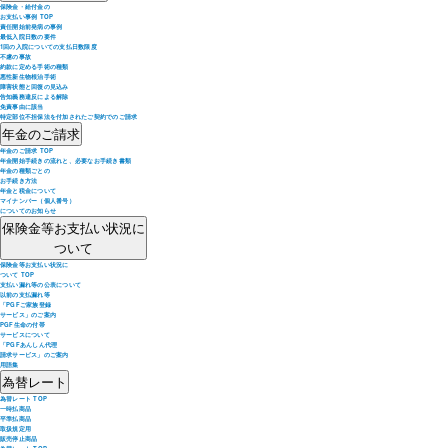
保険金・給付金の
お支払い事例 TOP
責任開始前発病の事例
最低入院日数の要件
1回の入院についての支払日数限度
不慮の事故
約款に定める手術の種類
悪性新生物根治手術
障害状態と回復の見込み
告知義務違反による解除
免責事由に該当
特定部位不担保法を付加されたご契約でのご請求
年金のご請求
年金のご請求 TOP
年金開始手続きの流れと、必要なお手続き書類
年金の種類ごとの
お手続き方法
年金と税金について
マイナンバー（個人番号）
についてのお知らせ
保険金等お支払い状況に
ついて
保険金等お支払い状況に
ついて TOP
支払い漏れ等の公表について
以前の支払漏れ等
「PGFご家族登録
サービス」のご案内
PGF生命の付帯
サービスについて
「PGFあんしん代理
請求サービス」のご案内
用語集
為替レート
為替レート TOP
一時払商品
平準払商品
取扱規定用
販売停止商品