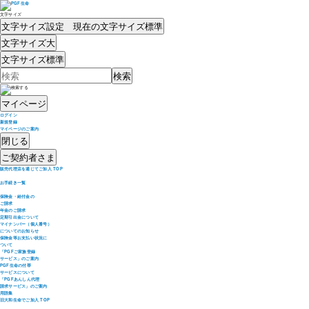
文字サイズ
文字サイズ設定 現在の文字サイズ
標準
文字サイズ
大
文字サイズ
標準
マイページ
ログイン
新規登録
マイページのご案内
閉じる
ご契約者さま
販売代理店を通じてご加入 TOP
お手続き一覧
保険金・給付金の
ご請求
年金のご請求
定期引出金について
マイナンバー（個人番号）
についてのお知らせ
保険金等お支払い状況に
ついて
「PGFご家族登録
サービス」のご案内
PGF生命の付帯
サービスについて
「PGFあんしん代理
請求サービス」のご案内
用語集
旧大和生命でご加入 TOP