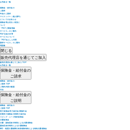
お手続き一覧
保険金・給付金の
ご請求
年金のご請求
マイナンバー（個人番号）
についてのお知らせ
保険金等お支払い状況に
ついて
「PGFご家族登録
サービス」のご案内
PGF生命の付帯
サービスについて
「PGFあんしん代理
請求サービス」のご案内
用語集
閉じる
販売代理店を通じてご加入
販売代理店を通じてご加入 TOP
お手続き一覧
保険金・給付金の
ご請求
保険金・給付金の
ご請求 TOP
ご契約内容の確認
方法
保険金・給付金の
ご説明
保険金・給付金の
ご説明 TOP
死亡保険金/死亡給付金/家族年金
災害死亡保険金/災害死亡給付金
リビング・ニーズ特約保険金
介護保険金
介護・認知症給付特則による介護保険金
認知症給付特則による介護保険金
MCI・軽度介護保障付終身保険特約による特約介護保険金