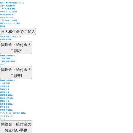
支払い漏れ等の公表について
以前の支払漏れ等
「PGFご家族登録
サービス」のご案内
PGF生命の付帯
サービスについて
「PGFあんしん代理
請求サービス」のご案内
用語集
旧大和生命でご加入
旧大和生命でご加入 TOP
お手続き一覧
保険金・給付金の
ご請求
保険金・給付金の
ご請求 TOP
ご契約内容の確認
方法
保険金・給付金の
ご説明
保険金・給付金の
ご説明 TOP
入院給付金
手術給付金
通院給付金
高度障害保険金
保険料払込免除
障害給付金
特定疾病保険金
死亡保険金
災害死亡保険金
リビング・ニーズ特約の保険金
セルフチェック
シート
保険金・給付金の
お支払い事例