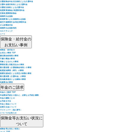
介護保険金年金支払特約による介護年金
介護年金移行特約による介護年金
介護前払特約による介護年金
高度障害保険金/高度障害年金
災害高度障害保険金
保険料払込免除
疾病障害による保険料払込免除
就労不能障害年金/特定障害年金
がん診断給付金
保険料払込免除特約
セルフチェック
シート
保険金・給付金の
お支払い事例
保険金・給付金の
お支払い事例 TOP
責任開始前発病の事例
不慮の事故の事例
対象となるがんの事例
障害状態と回復見込みの事例
要介護状態（介護保険金特則）の事例
軽度認知障害（MCI）の事例
器質性認知症による所定の状態の事例
要介護状態（介護年金）の事例
告知義務違反による解除の事例
免責事由の事例
年金のご請求
年金のご請求 TOP
年金開始手続きの流れと、必要なお手続き書類
年金の種類ごとの
お手続き方法
年金と税金について
定期引出金について
マイナンバー（個人番号）
についてのお知らせ
保険金等お支払い状況に
ついて
保険金等お支払い状況に
ついて TOP