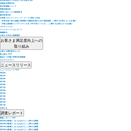
反社会的勢力への対応にかかる基本方針
利益相反管理方針
取引時確認について
営業活動方針
告知にあたっての留意事項
責任投資方針
日本版スチュワードシップ・コードに関する方針
「非居住者に係る金融口座情報の自動的交換のための報告制度」に関するお客さまへのお願い
「外国口座税務コンプライアンス法（FATCA=ファトカ）」に関するお客さまへのお願い
プルデンシャル・
ファイナンシャルについて
業績案内
お客さま本位の業務運営
お客さま満足度向上への
取り組み
お客さま満足度向上への
取り組み TOP
過去のご不満の声受付件数推移
サステナビリティ
ニュースリリース
ニュースリリース TOP
2022年
2021年
2020年
2019年
2018年
2017年
2016年
2015年
2014年
2013年
2012年
2011年
お知らせ
調査レポート
調査レポート TOP
2023年の還暦人（かんれきびと）に関する調査
2022年の還暦人（かんれきびと）に関する調査
2021年の還暦人（かんれきびと）に関する調査
2020年の還暦人（かんれきびと）に関する調査