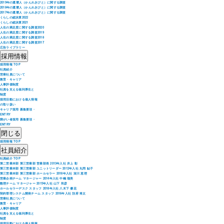
2019年の還暦人（かんれきびと）に関する調査
2018年の還暦人（かんれきびと）に関する調査
2017年の還暦人（かんれきびと）に関する調査
くらしの総決算2022
くらしの総決算2021
人生の満足度に関する調査2020
人生の満足度に関する調査2019
人生の満足度に関する調査2018
人生の満足度に関する調査2017
広告ライブラリー
採用情報
採用情報 TOP
社員紹介
営業社員について
教育・キャリア
人事評価制度
社員を支える福利厚生と
制度
採用活動における個人情報
の取り扱い
キャリア採用 募集要項・
ENTRY
障がい者採用 募集要項・
ENTRY
閉じる
採用情報 TOP
社員紹介
社員紹介 TOP
第二営業本部 第三営業部 営業部長 2013年入社 井上 彰
第三営業本部 第三営業部 ユニットリーダー 2012年入社 丸岡 鮎子
第三営業本部 第三営業部 ホールセラー 2018年入社 深川 恵理
営業企画チーム マネージャー 2014年入社 中嶋 瑠美
数理チーム マネージャー 2015年入社 山下 和彦
ホールセラーデスク スタッフ 2018年入社 八木下 優花
契約管理システム開発チーム スタッフ 2016年入社 別府 将太
営業社員について
教育・キャリア
人事評価制度
社員を支える福利厚生と
制度
採用活動における個人情報