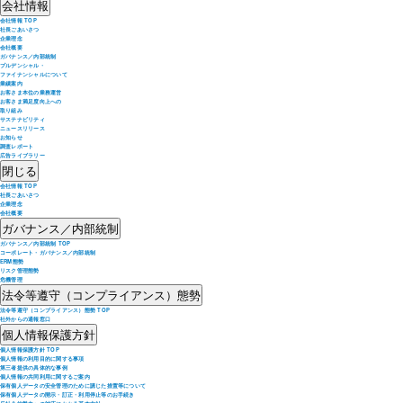
会社情報
会社情報 TOP
社長ごあいさつ
企業理念
会社概要
ガバナンス／内部統制
プルデンシャル・
ファイナンシャルについて
業績案内
お客さま本位の業務運営
お客さま満足度向上への
取り組み
サステナビリティ
ニュースリリース
お知らせ
調査レポート
広告ライブラリー
閉じる
会社情報 TOP
社長ごあいさつ
企業理念
会社概要
ガバナンス／内部統制
ガバナンス／内部統制 TOP
コーポレート・ガバナンス／内部統制
ERM態勢
リスク管理態勢
危機管理
法令等遵守（コンプライアンス）態勢
法令等遵守（コンプライアンス）態勢 TOP
社外からの通報窓口
個人情報保護方針
個人情報保護方針 TOP
個人情報の利用目的に関する事項
第三者提供の具体的な事例
個人情報の共同利用に関するご案内
保有個人データの安全管理のために講じた措置等について
保有個人データの開示・訂正・利用停止等のお手続き