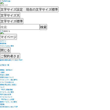
文字サイズ
文字サイズ設定 現在の文字サイズ
標準
文字サイズ
大
文字サイズ
標準
マイページ
ログイン
新規登録
マイページのご案内
閉じる
ご契約者さま
販売代理店を通じてご加入 TOP
お手続き一覧
保険金・給付金の
ご請求
年金のご請求
定期引出金について
マイナンバー（個人番号）
についてのお知らせ
保険金等お支払い状況に
ついて
「PGFご家族登録
サービス」のご案内
PGF生命の付帯
サービスについて
「PGFあんしん代理
請求サービス」のご案内
用語集
旧大和生命でご加入 TOP