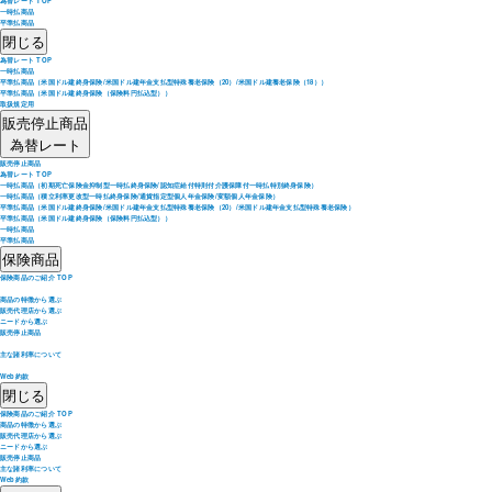
為替レート TOP
一時払商品
平準払商品
閉じる
為替レート TOP
一時払商品
平準払商品（米国ドル建終身保険/米国ドル建年金支払型特殊養老保険（20）/米国ドル建養老保険（18））
平準払商品（米国ドル建終身保険（保険料円払込型））
取扱規定用
販売停止商品
為替レート
販売停止商品
為替レート TOP
一時払商品（初期死亡保険金抑制型一時払終身保険/認知症給付特則付介護保障付一時払特別終身保険）
一時払商品（積立利率更改型一時払終身保険/通貨指定型個人年金保険/変額個人年金保険）
平準払商品（米国ドル建終身保険/米国ドル建年金支払型特殊養老保険（20）/米国ドル建年金支払型特殊養老保険）
平準払商品（米国ドル建終身保険（保険料円払込型））
一時払商品
平準払商品
保険商品
保険商品のご紹介 TOP
商品の特徴から選ぶ
販売代理店から選ぶ
ニードから選ぶ
販売停止商品
主な諸利率について
Web約款
閉じる
保険商品のご紹介 TOP
商品の特徴から選ぶ
販売代理店から選ぶ
ニードから選ぶ
販売停止商品
主な諸利率について
Web約款