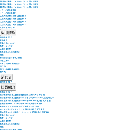
2019年の還暦人（かんれきびと）に関する調査
2018年の還暦人（かんれきびと）に関する調査
2017年の還暦人（かんれきびと）に関する調査
くらしの総決算2022
くらしの総決算2021
人生の満足度に関する調査2020
人生の満足度に関する調査2019
人生の満足度に関する調査2018
人生の満足度に関する調査2017
広告ライブラリー
採用情報
採用情報 TOP
社員紹介
営業社員について
教育・キャリア
人事評価制度
社員を支える福利厚生と
制度
採用活動における個人情報
の取り扱い
キャリア採用 募集要項・
ENTRY
障がい者採用 募集要項・
ENTRY
閉じる
採用情報 TOP
社員紹介
社員紹介 TOP
第二営業本部 第三営業部 営業部長 2013年入社 井上 彰
第三営業本部 第三営業部 ユニットリーダー 2012年入社 丸岡 鮎子
第三営業本部 第三営業部 ホールセラー 2018年入社 深川 恵理
営業企画チーム マネージャー 2014年入社 中嶋 瑠美
数理チーム マネージャー 2015年入社 山下 和彦
ホールセラーデスク スタッフ 2018年入社 八木下 優花
契約管理システム開発チーム スタッフ 2016年入社 別府 将太
営業社員について
教育・キャリア
人事評価制度
社員を支える福利厚生と
制度
採用活動における個人情報