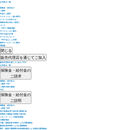
お手続き一覧
保険金・給付金の
ご請求
年金のご請求
マイナンバー（個人番号）
についてのお知らせ
保険金等お支払い状況に
ついて
「PGFご家族登録
サービス」のご案内
PGF生命の付帯
サービスについて
「PGFあんしん代理
請求サービス」のご案内
用語集
閉じる
販売代理店を通じてご加入
販売代理店を通じてご加入 TOP
お手続き一覧
保険金・給付金の
ご請求
保険金・給付金の
ご請求 TOP
ご契約内容の確認
方法
保険金・給付金の
ご説明
保険金・給付金の
ご説明 TOP
死亡保険金/死亡給付金/家族年金
災害死亡保険金/災害死亡給付金
リビング・ニーズ特約保険金
介護保険金
介護・認知症給付特則による介護保険金
認知症給付特則による介護保険金
MCI・軽度介護保障付終身保険特約による特約介護保険金