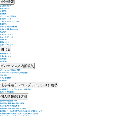
会社情報
会社情報 TOP
社長ごあいさつ
企業理念
会社概要
ガバナンス／内部統制
プルデンシャル・
ファイナンシャルについて
業績案内
お客さま本位の業務運営
お客さま満足度向上への
取り組み
サステナビリティ
ニュースリリース
お知らせ
調査レポート
広告ライブラリー
閉じる
会社情報 TOP
社長ごあいさつ
企業理念
会社概要
ガバナンス／内部統制
ガバナンス／内部統制 TOP
コーポレート・ガバナンス／内部統制
ERM態勢
リスク管理態勢
危機管理
法令等遵守（コンプライアンス）態勢
法令等遵守（コンプライアンス）態勢 TOP
社外からの通報窓口
個人情報保護方針
個人情報保護方針 TOP
個人情報の利用目的に関する事項
第三者提供の具体的な事例
個人情報の共同利用に関するご案内
保有個人データの安全管理のために講じた措置等について
保有個人データの開示・訂正・利用停止等のお手続き