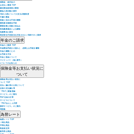
保険金・給付金の
お支払い事例 TOP
責任開始前発病の事例
最低入院日数の要件
1回の入院についての支払日数限度
不慮の事故
約款に定める手術の種類
悪性新生物根治手術
障害状態と回復の見込み
告知義務違反による解除
免責事由に該当
特定部位不担保法を付加されたご契約でのご請求
年金のご請求
年金のご請求 TOP
年金開始手続きの流れと、必要なお手続き書類
年金の種類ごとの
お手続き方法
年金と税金について
マイナンバー（個人番号）
についてのお知らせ
保険金等お支払い状況に
ついて
保険金等お支払い状況に
ついて TOP
支払い漏れ等の公表について
以前の支払漏れ等
「PGFご家族登録
サービス」のご案内
PGF生命の付帯
サービスについて
「PGFあんしん代理
請求サービス」のご案内
用語集
為替レート
為替レート TOP
一時払商品
平準払商品
取扱規定用
販売停止商品