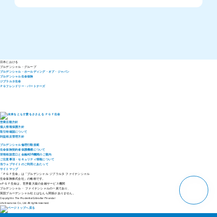
日本における
プルデンシャル・
グループ
プルデンシャル・ホールディング・オブ・ジャパン
プルデンシャル生命保険
ジブラルタ生命
ＰＧフレンドリー・パートナーズ
営業活動方針
個人情報保護方針
取引時確認について
利益相反管理方針
プルデンシャル倫理行動規範
生命保険契約者保護機構について
苦情相談窓口と金融ADR機関のご案内
ご注意事項・セキュリティ情報について
当ウェブサイトのご利用にあたって
サイトマップ
「ＰＧＦ生命」は「プルデンシャル ジブラルタ ファイナンシャル
生命保険株式会社」の略称です。
pagetop
※ＰＧＦ生命は、世界最大級の金融サービス機関
プルデンシャル・ ファイナンシャルの一員であり、
英国プルーデンシャル社とはなんら関係がありません。
Copyright © The Prudential Gibraltar Financial
Life Insurance Co., Ltd. All rights reserved.