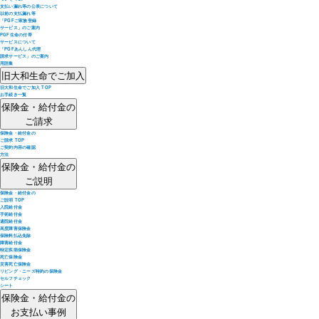
支払い漏れ等の公表について
以前の支払漏れ等
「PGFご家族登録
サービス」のご案内
PGF生命の付帯
サービスについて
「PGFあんしん代理
請求サービス」のご案内
用語集
旧大和生命でご加入
旧大和生命でご加入 TOP
お手続き一覧
保険金・給付金の
ご請求
保険金・給付金の
ご請求 TOP
ご契約内容の確認
方法
保険金・給付金の
ご説明
保険金・給付金の
ご説明 TOP
入院給付金
手術給付金
通院給付金
高度障害保険金
保険料払込免除
障害給付金
特定疾病保険金
死亡保険金
災害死亡保険金
リビング・ニーズ特約の保険金
セルフチェック
シート
保険金・給付金の
お支払い事例