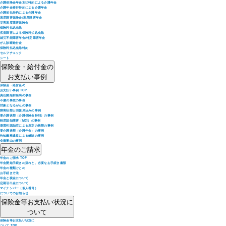
介護保険金年金支払特約による介護年金
介護年金移行特約による介護年金
介護前払特約による介護年金
高度障害保険金/高度障害年金
災害高度障害保険金
保険料払込免除
疾病障害による保険料払込免除
就労不能障害年金/特定障害年金
がん診断給付金
保険料払込免除特約
セルフチェック
シート
保険金・給付金の
お支払い事例
保険金・給付金の
お支払い事例 TOP
責任開始前発病の事例
不慮の事故の事例
対象となるがんの事例
障害状態と回復見込みの事例
要介護状態（介護保険金特則）の事例
軽度認知障害（MCI）の事例
器質性認知症による所定の状態の事例
要介護状態（介護年金）の事例
告知義務違反による解除の事例
免責事由の事例
年金のご請求
年金のご請求 TOP
年金開始手続きの流れと、必要なお手続き書類
年金の種類ごとの
お手続き方法
年金と税金について
定期引出金について
マイナンバー（個人番号）
についてのお知らせ
保険金等お支払い状況に
ついて
保険金等お支払い状況に
ついて TOP