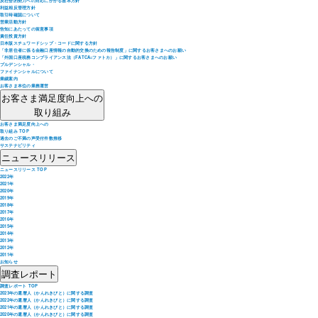
反社会的勢力への対応にかかる基本方針
利益相反管理方針
取引時確認について
営業活動方針
告知にあたっての留意事項
責任投資方針
日本版スチュワードシップ・コードに関する方針
「非居住者に係る金融口座情報の自動的交換のための報告制度」に関するお客さまへのお願い
「外国口座税務コンプライアンス法（FATCA=ファトカ）」に関するお客さまへのお願い
プルデンシャル・
ファイナンシャルについて
業績案内
お客さま本位の業務運営
お客さま満足度向上への
取り組み
お客さま満足度向上への
取り組み TOP
過去のご不満の声受付件数推移
サステナビリティ
ニュースリリース
ニュースリリース TOP
2022年
2021年
2020年
2019年
2018年
2017年
2016年
2015年
2014年
2013年
2012年
2011年
お知らせ
調査レポート
調査レポート TOP
2023年の還暦人（かんれきびと）に関する調査
2022年の還暦人（かんれきびと）に関する調査
2021年の還暦人（かんれきびと）に関する調査
2020年の還暦人（かんれきびと）に関する調査