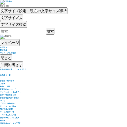
文字サイズ
文字サイズ設定 現在の文字サイズ
標準
文字サイズ
大
文字サイズ
標準
マイページ
ログイン
新規登録
マイページのご案内
閉じる
ご契約者さま
販売代理店を通じてご加入 TOP
お手続き一覧
保険金・給付金の
ご請求
年金のご請求
定期引出金について
マイナンバー（個人番号）
についてのお知らせ
保険金等お支払い状況に
ついて
「PGFご家族登録
サービス」のご案内
PGF生命の付帯
サービスについて
「PGFあんしん代理
請求サービス」のご案内
用語集
旧大和生命でご加入 TOP