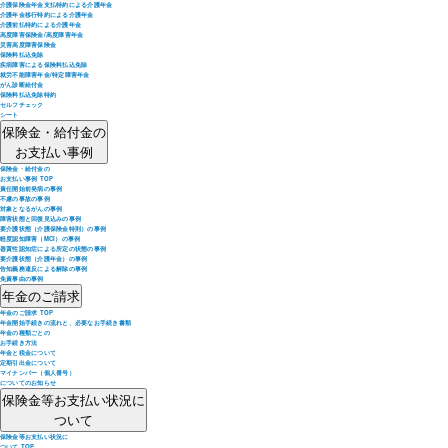
介護保険金年金支払特約による介護年金
介護年金移行特約による介護年金
介護前払特約による介護年金
高度障害保険金/高度障害年金
災害高度障害保険金
保険料払込免除
疾病障害による保険料払込免除
就労不能障害年金/特定障害年金
がん診断給付金
保険料払込免除特約
セルフチェック
シート
保険金・給付金の
お支払い事例
保険金・給付金の
お支払い事例 TOP
責任開始前発病の事例
不慮の事故の事例
対象となるがんの事例
障害状態と回復見込みの事例
要介護状態（介護保険金特則）の事例
軽度認知障害（MCI）の事例
器質性認知症による所定の状態の事例
要介護状態（介護年金）の事例
告知義務違反による解除の事例
免責事由の事例
年金のご請求
年金のご請求 TOP
年金開始手続きの流れと、必要なお手続き書類
年金の種類ごとの
お手続き方法
年金と税金について
定期引出金について
マイナンバー（個人番号）
についてのお知らせ
保険金等お支払い状況に
ついて
保険金等お支払い状況に
ついて TOP