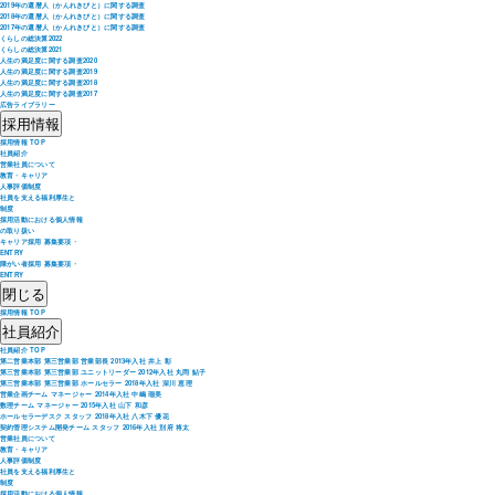
2019年の還暦人（かんれきびと）に関する調査
2018年の還暦人（かんれきびと）に関する調査
2017年の還暦人（かんれきびと）に関する調査
くらしの総決算2022
くらしの総決算2021
人生の満足度に関する調査2020
人生の満足度に関する調査2019
人生の満足度に関する調査2018
人生の満足度に関する調査2017
広告ライブラリー
採用情報
採用情報 TOP
社員紹介
営業社員について
教育・キャリア
人事評価制度
社員を支える福利厚生と
制度
採用活動における個人情報
の取り扱い
キャリア採用 募集要項・
ENTRY
障がい者採用 募集要項・
ENTRY
閉じる
採用情報 TOP
社員紹介
社員紹介 TOP
第二営業本部 第三営業部 営業部長 2013年入社 井上 彰
第三営業本部 第三営業部 ユニットリーダー 2012年入社 丸岡 鮎子
第三営業本部 第三営業部 ホールセラー 2018年入社 深川 恵理
営業企画チーム マネージャー 2014年入社 中嶋 瑠美
数理チーム マネージャー 2015年入社 山下 和彦
ホールセラーデスク スタッフ 2018年入社 八木下 優花
契約管理システム開発チーム スタッフ 2016年入社 別府 将太
営業社員について
教育・キャリア
人事評価制度
社員を支える福利厚生と
制度
採用活動における個人情報