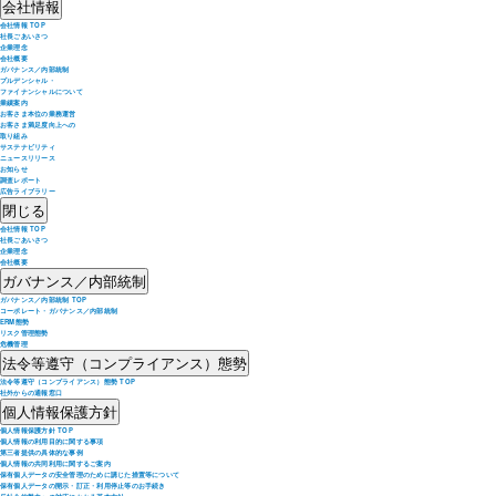
会社情報
会社情報 TOP
社長ごあいさつ
企業理念
会社概要
ガバナンス／内部統制
プルデンシャル・
ファイナンシャルについて
業績案内
お客さま本位の業務運営
お客さま満足度向上への
取り組み
サステナビリティ
ニュースリリース
お知らせ
調査レポート
広告ライブラリー
閉じる
会社情報 TOP
社長ごあいさつ
企業理念
会社概要
ガバナンス／内部統制
ガバナンス／内部統制 TOP
コーポレート・ガバナンス／内部統制
ERM態勢
リスク管理態勢
危機管理
法令等遵守（コンプライアンス）態勢
法令等遵守（コンプライアンス）態勢 TOP
社外からの通報窓口
個人情報保護方針
個人情報保護方針 TOP
個人情報の利用目的に関する事項
第三者提供の具体的な事例
個人情報の共同利用に関するご案内
保有個人データの安全管理のために講じた措置等について
保有個人データの開示・訂正・利用停止等のお手続き