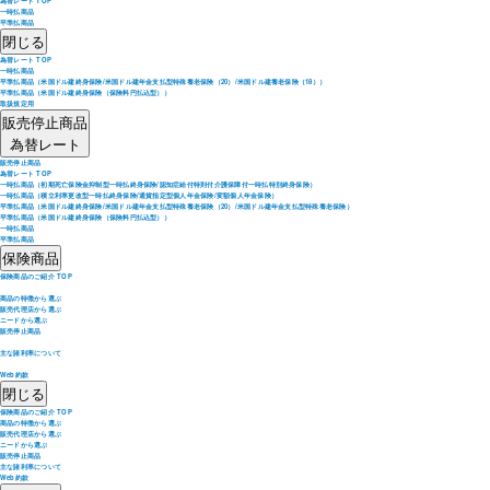
為替レート TOP
一時払商品
平準払商品
閉じる
為替レート TOP
一時払商品
平準払商品（米国ドル建終身保険/米国ドル建年金支払型特殊養老保険（20）/米国ドル建養老保険（18））
平準払商品（米国ドル建終身保険（保険料円払込型））
取扱規定用
販売停止商品
為替レート
販売停止商品
為替レート TOP
一時払商品（初期死亡保険金抑制型一時払終身保険/認知症給付特則付介護保障付一時払特別終身保険）
一時払商品（積立利率更改型一時払終身保険/通貨指定型個人年金保険/変額個人年金保険）
平準払商品（米国ドル建終身保険/米国ドル建年金支払型特殊養老保険（20）/米国ドル建年金支払型特殊養老保険）
平準払商品（米国ドル建終身保険（保険料円払込型））
一時払商品
平準払商品
保険商品
保険商品のご紹介 TOP
商品の特徴から選ぶ
販売代理店から選ぶ
ニードから選ぶ
販売停止商品
主な諸利率について
Web約款
閉じる
保険商品のご紹介 TOP
商品の特徴から選ぶ
販売代理店から選ぶ
ニードから選ぶ
販売停止商品
主な諸利率について
Web約款