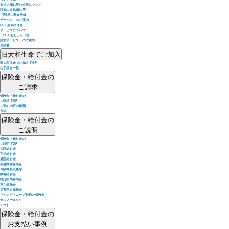
支払い漏れ等の公表について
以前の支払漏れ等
「PGFご家族登録
サービス」のご案内
PGF生命の付帯
サービスについて
「PGFあんしん代理
請求サービス」のご案内
用語集
旧大和生命でご加入
旧大和生命でご加入 TOP
お手続き一覧
保険金・給付金の
ご請求
保険金・給付金の
ご請求 TOP
ご契約内容の確認
方法
保険金・給付金の
ご説明
保険金・給付金の
ご説明 TOP
入院給付金
手術給付金
通院給付金
高度障害保険金
保険料払込免除
障害給付金
特定疾病保険金
死亡保険金
災害死亡保険金
リビング・ニーズ特約の保険金
セルフチェック
シート
保険金・給付金の
お支払い事例