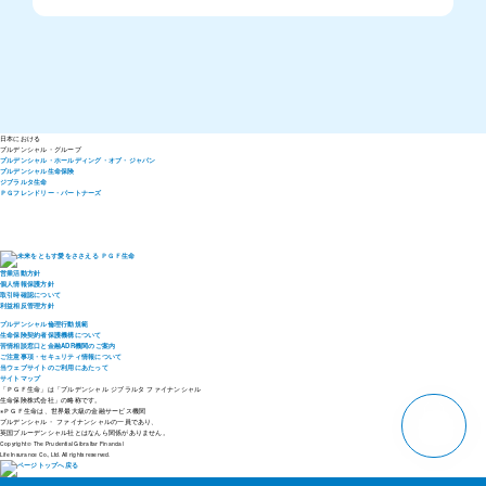
日本における
プルデンシャル・
グループ
プルデンシャル・ホールディング・オブ・ジャパン
プルデンシャル生命保険
ジブラルタ生命
ＰＧフレンドリー・パートナーズ
営業活動方針
個人情報保護方針
取引時確認について
利益相反管理方針
プルデンシャル倫理行動規範
生命保険契約者保護機構について
苦情相談窓口と金融ADR機関のご案内
ご注意事項・セキュリティ情報について
当ウェブサイトのご利用にあたって
サイトマップ
「ＰＧＦ生命」は「プルデンシャル ジブラルタ ファイナンシャル
生命保険株式会社」の略称です。
pagetop
※ＰＧＦ生命は、世界最大級の金融サービス機関
プルデンシャル・ ファイナンシャルの一員であり、
英国プルーデンシャル社とはなんら関係がありません。
Copyright © The Prudential Gibraltar Financial
Life Insurance Co., Ltd. All rights reserved.