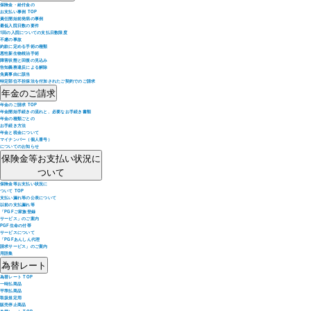
保険金・給付金の
お支払い事例 TOP
責任開始前発病の事例
最低入院日数の要件
1回の入院についての支払日数限度
不慮の事故
約款に定める手術の種類
悪性新生物根治手術
障害状態と回復の見込み
告知義務違反による解除
免責事由に該当
特定部位不担保法を付加されたご契約でのご請求
年金のご請求
年金のご請求 TOP
年金開始手続きの流れと、必要なお手続き書類
年金の種類ごとの
お手続き方法
年金と税金について
マイナンバー（個人番号）
についてのお知らせ
保険金等お支払い状況に
ついて
保険金等お支払い状況に
ついて TOP
支払い漏れ等の公表について
以前の支払漏れ等
「PGFご家族登録
サービス」のご案内
PGF生命の付帯
サービスについて
「PGFあんしん代理
請求サービス」のご案内
用語集
為替レート
為替レート TOP
一時払商品
平準払商品
取扱規定用
販売停止商品