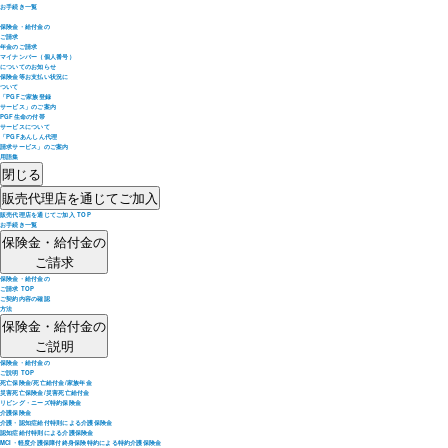
お手続き一覧
保険金・給付金の
ご請求
年金のご請求
マイナンバー（個人番号）
についてのお知らせ
保険金等お支払い状況に
ついて
「PGFご家族登録
サービス」のご案内
PGF生命の付帯
サービスについて
「PGFあんしん代理
請求サービス」のご案内
用語集
閉じる
販売代理店を通じてご加入
販売代理店を通じてご加入 TOP
お手続き一覧
保険金・給付金の
ご請求
保険金・給付金の
ご請求 TOP
ご契約内容の確認
方法
保険金・給付金の
ご説明
保険金・給付金の
ご説明 TOP
死亡保険金/死亡給付金/家族年金
災害死亡保険金/災害死亡給付金
リビング・ニーズ特約保険金
介護保険金
介護・認知症給付特則による介護保険金
認知症給付特則による介護保険金
MCI・軽度介護保障付終身保険特約による特約介護保険金