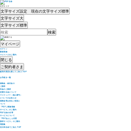
文字サイズ
文字サイズ設定 現在の文字サイズ
標準
文字サイズ
大
文字サイズ
標準
マイページ
ログイン
新規登録
マイページのご案内
閉じる
ご契約者さま
販売代理店を通じてご加入 TOP
お手続き一覧
保険金・給付金の
ご請求
年金のご請求
定期引出金について
マイナンバー（個人番号）
についてのお知らせ
保険金等お支払い状況に
ついて
「PGFご家族登録
サービス」のご案内
PGF生命の付帯
サービスについて
「PGFあんしん代理
請求サービス」のご案内
用語集
旧大和生命でご加入 TOP