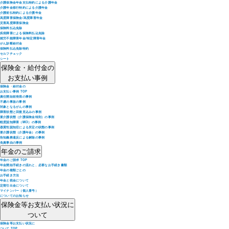
介護保険金年金支払特約による介護年金
介護年金移行特約による介護年金
介護前払特約による介護年金
高度障害保険金/高度障害年金
災害高度障害保険金
保険料払込免除
疾病障害による保険料払込免除
就労不能障害年金/特定障害年金
がん診断給付金
保険料払込免除特約
セルフチェック
シート
保険金・給付金の
お支払い事例
保険金・給付金の
お支払い事例 TOP
責任開始前発病の事例
不慮の事故の事例
対象となるがんの事例
障害状態と回復見込みの事例
要介護状態（介護保険金特則）の事例
軽度認知障害（MCI）の事例
器質性認知症による所定の状態の事例
要介護状態（介護年金）の事例
告知義務違反による解除の事例
免責事由の事例
年金のご請求
年金のご請求 TOP
年金開始手続きの流れと、必要なお手続き書類
年金の種類ごとの
お手続き方法
年金と税金について
定期引出金について
マイナンバー（個人番号）
についてのお知らせ
保険金等お支払い状況に
ついて
保険金等お支払い状況に
ついて TOP