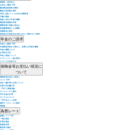
保険金・給付金の
お支払い事例 TOP
責任開始前発病の事例
最低入院日数の要件
1回の入院についての支払日数限度
不慮の事故
約款に定める手術の種類
悪性新生物根治手術
障害状態と回復の見込み
告知義務違反による解除
免責事由に該当
特定部位不担保法を付加されたご契約でのご請求
年金のご請求
年金のご請求 TOP
年金開始手続きの流れと、必要なお手続き書類
年金の種類ごとの
お手続き方法
年金と税金について
マイナンバー（個人番号）
についてのお知らせ
保険金等お支払い状況に
ついて
保険金等お支払い状況に
ついて TOP
支払い漏れ等の公表について
以前の支払漏れ等
「PGFご家族登録
サービス」のご案内
PGF生命の付帯
サービスについて
「PGFあんしん代理
請求サービス」のご案内
用語集
為替レート
為替レート TOP
一時払商品
平準払商品
取扱規定用
販売停止商品