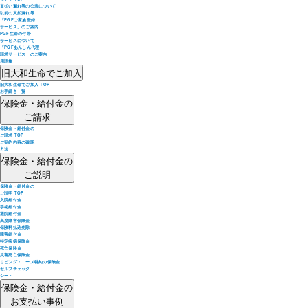
支払い漏れ等の公表について
以前の支払漏れ等
「PGFご家族登録
サービス」のご案内
PGF生命の付帯
サービスについて
「PGFあんしん代理
請求サービス」のご案内
用語集
旧大和生命でご加入
旧大和生命でご加入 TOP
お手続き一覧
保険金・給付金の
ご請求
保険金・給付金の
ご請求 TOP
ご契約内容の確認
方法
保険金・給付金の
ご説明
保険金・給付金の
ご説明 TOP
入院給付金
手術給付金
通院給付金
高度障害保険金
保険料払込免除
障害給付金
特定疾病保険金
死亡保険金
災害死亡保険金
リビング・ニーズ特約の保険金
セルフチェック
シート
保険金・給付金の
お支払い事例