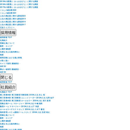
2019年の還暦人（かんれきびと）に関する調査
2018年の還暦人（かんれきびと）に関する調査
2017年の還暦人（かんれきびと）に関する調査
くらしの総決算2022
くらしの総決算2021
人生の満足度に関する調査2020
人生の満足度に関する調査2019
人生の満足度に関する調査2018
人生の満足度に関する調査2017
広告ライブラリー
採用情報
採用情報 TOP
社員紹介
営業社員について
教育・キャリア
人事評価制度
社員を支える福利厚生と
制度
採用活動における個人情報
の取り扱い
キャリア採用 募集要項・
ENTRY
障がい者採用 募集要項・
ENTRY
閉じる
採用情報 TOP
社員紹介
社員紹介 TOP
第二営業本部 第三営業部 営業部長 2013年入社 井上 彰
第三営業本部 第三営業部 ユニットリーダー 2012年入社 丸岡 鮎子
第三営業本部 第三営業部 ホールセラー 2018年入社 深川 恵理
営業企画チーム マネージャー 2014年入社 中嶋 瑠美
数理チーム マネージャー 2015年入社 山下 和彦
ホールセラーデスク スタッフ 2018年入社 八木下 優花
契約管理システム開発チーム スタッフ 2016年入社 別府 将太
営業社員について
教育・キャリア
人事評価制度
社員を支える福利厚生と
制度
採用活動における個人情報