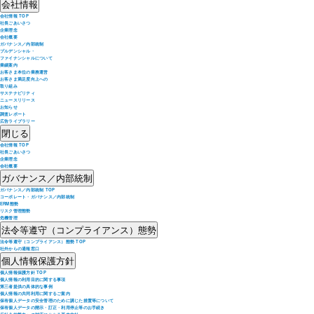
会社情報
会社情報 TOP
社長ごあいさつ
企業理念
会社概要
ガバナンス／内部統制
プルデンシャル・
ファイナンシャルについて
業績案内
お客さま本位の業務運営
お客さま満足度向上への
取り組み
サステナビリティ
ニュースリリース
お知らせ
調査レポート
広告ライブラリー
閉じる
会社情報 TOP
社長ごあいさつ
企業理念
会社概要
ガバナンス／内部統制
ガバナンス／内部統制 TOP
コーポレート・ガバナンス／内部統制
ERM態勢
リスク管理態勢
危機管理
法令等遵守（コンプライアンス）態勢
法令等遵守（コンプライアンス）態勢 TOP
社外からの通報窓口
個人情報保護方針
個人情報保護方針 TOP
個人情報の利用目的に関する事項
第三者提供の具体的な事例
個人情報の共同利用に関するご案内
保有個人データの安全管理のために講じた措置等について
保有個人データの開示・訂正・利用停止等のお手続き