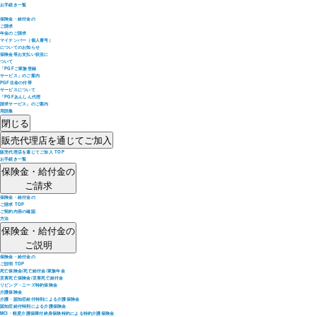
お手続き一覧
保険金・給付金の
ご請求
年金のご請求
マイナンバー（個人番号）
についてのお知らせ
保険金等お支払い状況に
ついて
「PGFご家族登録
サービス」のご案内
PGF生命の付帯
サービスについて
「PGFあんしん代理
請求サービス」のご案内
用語集
閉じる
販売代理店を通じてご加入
販売代理店を通じてご加入 TOP
お手続き一覧
保険金・給付金の
ご請求
保険金・給付金の
ご請求 TOP
ご契約内容の確認
方法
保険金・給付金の
ご説明
保険金・給付金の
ご説明 TOP
死亡保険金/死亡給付金/家族年金
災害死亡保険金/災害死亡給付金
リビング・ニーズ特約保険金
介護保険金
介護・認知症給付特則による介護保険金
認知症給付特則による介護保険金
MCI・軽度介護保障付終身保険特約による特約介護保険金