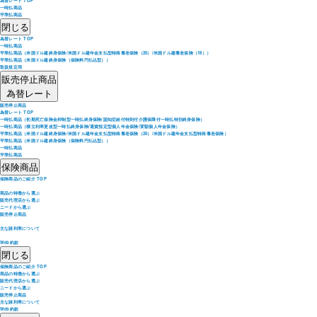
為替レート TOP
一時払商品
平準払商品
閉じる
為替レート TOP
一時払商品
平準払商品（米国ドル建終身保険/米国ドル建年金支払型特殊養老保険（20）/米国ドル建養老保険（18））
平準払商品（米国ドル建終身保険（保険料円払込型））
取扱規定用
販売停止商品
為替レート
販売停止商品
為替レート TOP
一時払商品（初期死亡保険金抑制型一時払終身保険/認知症給付特則付介護保障付一時払特別終身保険）
一時払商品（積立利率更改型一時払終身保険/通貨指定型個人年金保険/変額個人年金保険）
平準払商品（米国ドル建終身保険/米国ドル建年金支払型特殊養老保険（20）/米国ドル建年金支払型特殊養老保険）
平準払商品（米国ドル建終身保険（保険料円払込型））
一時払商品
平準払商品
保険商品
保険商品のご紹介 TOP
商品の特徴から選ぶ
販売代理店から選ぶ
ニードから選ぶ
販売停止商品
主な諸利率について
Web約款
閉じる
保険商品のご紹介 TOP
商品の特徴から選ぶ
販売代理店から選ぶ
ニードから選ぶ
販売停止商品
主な諸利率について
Web約款