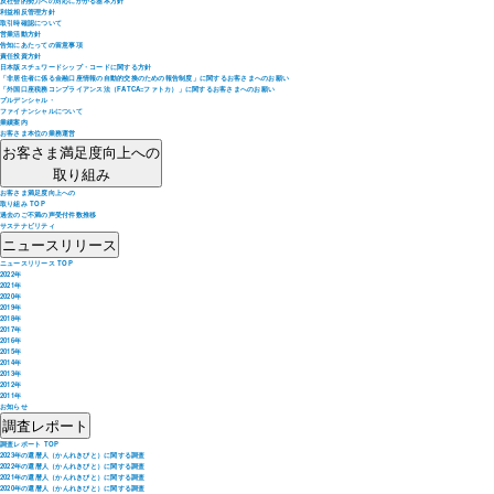
反社会的勢力への対応にかかる基本方針
利益相反管理方針
取引時確認について
営業活動方針
告知にあたっての留意事項
責任投資方針
日本版スチュワードシップ・コードに関する方針
「非居住者に係る金融口座情報の自動的交換のための報告制度」に関するお客さまへのお願い
「外国口座税務コンプライアンス法（FATCA=ファトカ）」に関するお客さまへのお願い
プルデンシャル・
ファイナンシャルについて
業績案内
お客さま本位の業務運営
お客さま満足度向上への
取り組み
お客さま満足度向上への
取り組み TOP
過去のご不満の声受付件数推移
サステナビリティ
ニュースリリース
ニュースリリース TOP
2022年
2021年
2020年
2019年
2018年
2017年
2016年
2015年
2014年
2013年
2012年
2011年
お知らせ
調査レポート
調査レポート TOP
2023年の還暦人（かんれきびと）に関する調査
2022年の還暦人（かんれきびと）に関する調査
2021年の還暦人（かんれきびと）に関する調査
2020年の還暦人（かんれきびと）に関する調査