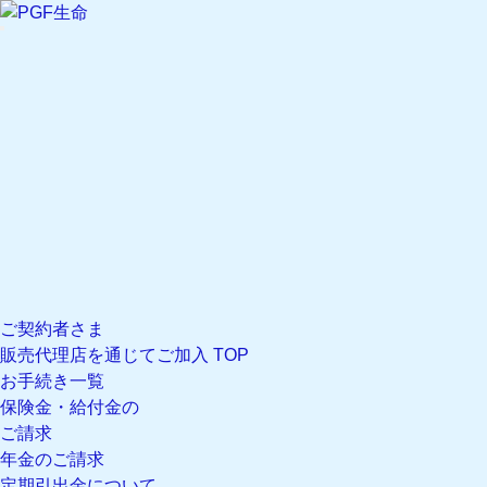
文字サイズ設定 現在の文字サイズ
標準
文字サイズ
大
文字サイズ
標準
マイページ
ログイン
新規登録
マイページのご案内
閉じる
ご契約者さま
販売代理店を通じてご加入 TOP
お手続き一覧
保険金・給付金の
ご請求
年金のご請求
定期引出金について