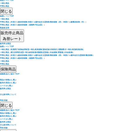
為替レート TOP
一時払商品
平準払商品
閉じる
為替レート TOP
一時払商品
平準払商品（米国ドル建終身保険/米国ドル建年金支払型特殊養老保険（20）/米国ドル建養老保険（18））
平準払商品（米国ドル建終身保険（保険料円払込型））
取扱規定用
販売停止商品
為替レート
販売停止商品
為替レート TOP
一時払商品（初期死亡保険金抑制型一時払終身保険/認知症給付特則付介護保障付一時払特別終身保険）
一時払商品（積立利率更改型一時払終身保険/通貨指定型個人年金保険/変額個人年金保険）
平準払商品（米国ドル建終身保険/米国ドル建年金支払型特殊養老保険（20）/米国ドル建年金支払型特殊養老保険）
平準払商品（米国ドル建終身保険（保険料円払込型））
一時払商品
平準払商品
保険商品
保険商品のご紹介 TOP
商品の特徴から選ぶ
販売代理店から選ぶ
ニードから選ぶ
販売停止商品
主な諸利率について
Web約款
閉じる
保険商品のご紹介 TOP
商品の特徴から選ぶ
販売代理店から選ぶ
ニードから選ぶ
販売停止商品
主な諸利率について
Web約款