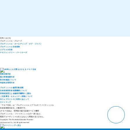
日本における
プルデンシャル・
グループ
プルデンシャル・ホールディング・オブ・ジャパン
プルデンシャル生命保険
ジブラルタ生命
ＰＧフレンドリー・パートナーズ
営業活動方針
個人情報保護方針
取引時確認について
利益相反管理方針
プルデンシャル倫理行動規範
生命保険契約者保護機構について
苦情相談窓口と金融ADR機関のご案内
ご注意事項・セキュリティ情報について
当ウェブサイトのご利用にあたって
サイトマップ
「ＰＧＦ生命」は「プルデンシャル ジブラルタ ファイナンシャル
生命保険株式会社」の略称です。
pagetop
※ＰＧＦ生命は、世界最大級の金融サービス機関
プルデンシャル・ ファイナンシャルの一員であり、
英国プルーデンシャル社とはなんら関係がありません。
Copyright © The Prudential Gibraltar Financial
Life Insurance Co., Ltd. All rights reserved.