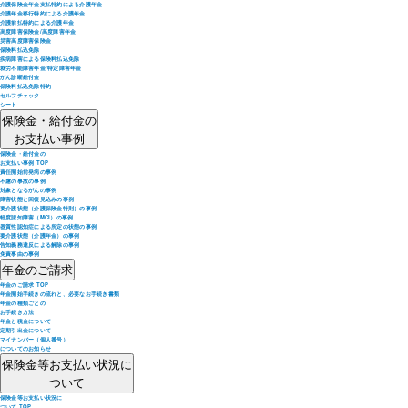
介護保険金年金支払特約による介護年金
介護年金移行特約による介護年金
介護前払特約による介護年金
高度障害保険金/高度障害年金
災害高度障害保険金
保険料払込免除
疾病障害による保険料払込免除
就労不能障害年金/特定障害年金
がん診断給付金
保険料払込免除特約
セルフチェック
シート
保険金・給付金の
お支払い事例
保険金・給付金の
お支払い事例 TOP
責任開始前発病の事例
不慮の事故の事例
対象となるがんの事例
障害状態と回復見込みの事例
要介護状態（介護保険金特則）の事例
軽度認知障害（MCI）の事例
器質性認知症による所定の状態の事例
要介護状態（介護年金）の事例
告知義務違反による解除の事例
免責事由の事例
年金のご請求
年金のご請求 TOP
年金開始手続きの流れと、必要なお手続き書類
年金の種類ごとの
お手続き方法
年金と税金について
定期引出金について
マイナンバー（個人番号）
についてのお知らせ
保険金等お支払い状況に
ついて
保険金等お支払い状況に
ついて TOP