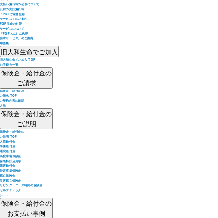
支払い漏れ等の公表について
以前の支払漏れ等
「PGFご家族登録
サービス」のご案内
PGF生命の付帯
サービスについて
「PGFあんしん代理
請求サービス」のご案内
用語集
旧大和生命でご加入
旧大和生命でご加入 TOP
お手続き一覧
保険金・給付金の
ご請求
保険金・給付金の
ご請求 TOP
ご契約内容の確認
方法
保険金・給付金の
ご説明
保険金・給付金の
ご説明 TOP
入院給付金
手術給付金
通院給付金
高度障害保険金
保険料払込免除
障害給付金
特定疾病保険金
死亡保険金
災害死亡保険金
リビング・ニーズ特約の保険金
セルフチェック
シート
保険金・給付金の
お支払い事例