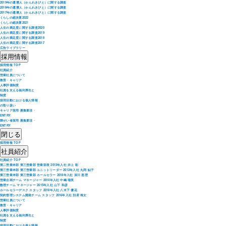
2019年の還暦人（かんれきびと）に関する調査
2018年の還暦人（かんれきびと）に関する調査
2017年の還暦人（かんれきびと）に関する調査
くらしの総決算2022
くらしの総決算2021
人生の満足度に関する調査2020
人生の満足度に関する調査2019
人生の満足度に関する調査2018
人生の満足度に関する調査2017
広告ライブラリー
採用情報
採用情報 TOP
社員紹介
営業社員について
教育・キャリア
人事評価制度
社員を支える福利厚生と
制度
採用活動における個人情報
の取り扱い
キャリア採用 募集要項・
ENTRY
障がい者採用 募集要項・
ENTRY
閉じる
採用情報 TOP
社員紹介
社員紹介 TOP
第二営業本部 第三営業部 営業部長 2013年入社 井上 彰
第三営業本部 第三営業部 ユニットリーダー 2012年入社 丸岡 鮎子
第三営業本部 第三営業部 ホールセラー 2018年入社 深川 恵理
営業企画チーム マネージャー 2014年入社 中嶋 瑠美
数理チーム マネージャー 2015年入社 山下 和彦
ホールセラーデスク スタッフ 2018年入社 八木下 優花
契約管理システム開発チーム スタッフ 2016年入社 別府 将太
営業社員について
教育・キャリア
人事評価制度
社員を支える福利厚生と
制度
採用活動における個人情報