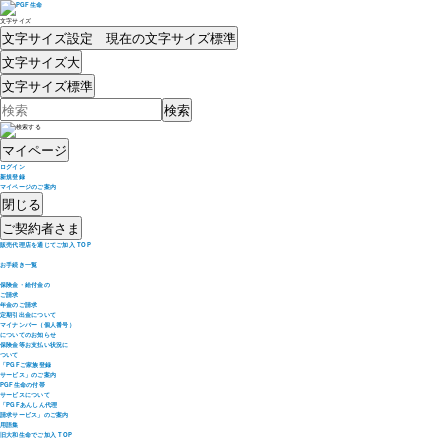
文字サイズ
文字サイズ設定 現在の文字サイズ
標準
文字サイズ
大
文字サイズ
標準
マイページ
ログイン
新規登録
マイページのご案内
閉じる
ご契約者さま
販売代理店を通じてご加入 TOP
お手続き一覧
保険金・給付金の
ご請求
年金のご請求
定期引出金について
マイナンバー（個人番号）
についてのお知らせ
保険金等お支払い状況に
ついて
「PGFご家族登録
サービス」のご案内
PGF生命の付帯
サービスについて
「PGFあんしん代理
請求サービス」のご案内
用語集
旧大和生命でご加入 TOP