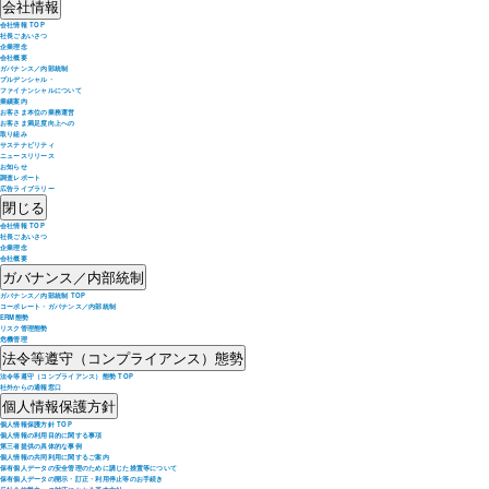
会社情報
会社情報 TOP
社長ごあいさつ
企業理念
会社概要
ガバナンス／内部統制
プルデンシャル・
ファイナンシャルについて
業績案内
お客さま本位の業務運営
お客さま満足度向上への
取り組み
サステナビリティ
ニュースリリース
お知らせ
調査レポート
広告ライブラリー
閉じる
会社情報 TOP
社長ごあいさつ
企業理念
会社概要
ガバナンス／内部統制
ガバナンス／内部統制 TOP
コーポレート・ガバナンス／内部統制
ERM態勢
リスク管理態勢
危機管理
法令等遵守（コンプライアンス）態勢
法令等遵守（コンプライアンス）態勢 TOP
社外からの通報窓口
個人情報保護方針
個人情報保護方針 TOP
個人情報の利用目的に関する事項
第三者提供の具体的な事例
個人情報の共同利用に関するご案内
保有個人データの安全管理のために講じた措置等について
保有個人データの開示・訂正・利用停止等のお手続き