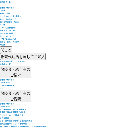
お手続き一覧
保険金・給付金の
ご請求
年金のご請求
マイナンバー（個人番号）
についてのお知らせ
保険金等お支払い状況に
ついて
「PGFご家族登録
サービス」のご案内
PGF生命の付帯
サービスについて
「PGFあんしん代理
請求サービス」のご案内
用語集
閉じる
販売代理店を通じてご加入
販売代理店を通じてご加入 TOP
お手続き一覧
保険金・給付金の
ご請求
保険金・給付金の
ご請求 TOP
ご契約内容の確認
方法
保険金・給付金の
ご説明
保険金・給付金の
ご説明 TOP
死亡保険金/死亡給付金/家族年金
災害死亡保険金/災害死亡給付金
リビング・ニーズ特約保険金
介護保険金
介護・認知症給付特則による介護保険金
認知症給付特則による介護保険金
MCI・軽度介護保障付終身保険特約による特約介護保険金