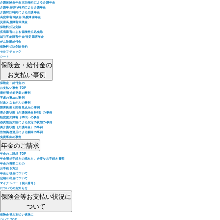
介護保険金年金支払特約による介護年金
介護年金移行特約による介護年金
介護前払特約による介護年金
高度障害保険金/高度障害年金
災害高度障害保険金
保険料払込免除
疾病障害による保険料払込免除
就労不能障害年金/特定障害年金
がん診断給付金
保険料払込免除特約
セルフチェック
シート
保険金・給付金の
お支払い事例
保険金・給付金の
お支払い事例 TOP
責任開始前発病の事例
不慮の事故の事例
対象となるがんの事例
障害状態と回復見込みの事例
要介護状態（介護保険金特則）の事例
軽度認知障害（MCI）の事例
器質性認知症による所定の状態の事例
要介護状態（介護年金）の事例
告知義務違反による解除の事例
免責事由の事例
年金のご請求
年金のご請求 TOP
年金開始手続きの流れと、必要なお手続き書類
年金の種類ごとの
お手続き方法
年金と税金について
定期引出金について
マイナンバー（個人番号）
についてのお知らせ
保険金等お支払い状況に
ついて
保険金等お支払い状況に
ついて TOP