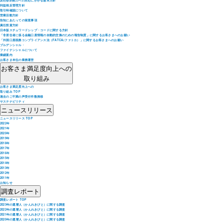
反社会的勢力への対応にかかる基本方針
利益相反管理方針
取引時確認について
営業活動方針
告知にあたっての留意事項
責任投資方針
日本版スチュワードシップ・コードに関する方針
「非居住者に係る金融口座情報の自動的交換のための報告制度」に関するお客さまへのお願い
「外国口座税務コンプライアンス法（FATCA=ファトカ）」に関するお客さまへのお願い
プルデンシャル・
ファイナンシャルについて
業績案内
お客さま本位の業務運営
お客さま満足度向上への
取り組み
お客さま満足度向上への
取り組み TOP
過去のご不満の声受付件数推移
サステナビリティ
ニュースリリース
ニュースリリース TOP
2022年
2021年
2020年
2019年
2018年
2017年
2016年
2015年
2014年
2013年
2012年
2011年
お知らせ
調査レポート
調査レポート TOP
2023年の還暦人（かんれきびと）に関する調査
2022年の還暦人（かんれきびと）に関する調査
2021年の還暦人（かんれきびと）に関する調査
2020年の還暦人（かんれきびと）に関する調査