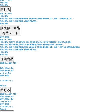
為替レート TOP
一時払商品
平準払商品
閉じる
為替レート TOP
一時払商品
平準払商品（米国ドル建終身保険/米国ドル建年金支払型特殊養老保険（20）/米国ドル建養老保険（18））
平準払商品（米国ドル建終身保険（保険料円払込型））
取扱規定用
販売停止商品
為替レート
販売停止商品
為替レート TOP
一時払商品（初期死亡保険金抑制型一時払終身保険/認知症給付特則付介護保障付一時払特別終身保険）
一時払商品（積立利率更改型一時払終身保険/通貨指定型個人年金保険/変額個人年金保険）
平準払商品（米国ドル建終身保険/米国ドル建年金支払型特殊養老保険（20）/米国ドル建年金支払型特殊養老保険）
平準払商品（米国ドル建終身保険（保険料円払込型））
一時払商品
平準払商品
保険商品
保険商品のご紹介 TOP
商品の特徴から選ぶ
販売代理店から選ぶ
ニードから選ぶ
販売停止商品
主な諸利率について
Web約款
閉じる
保険商品のご紹介 TOP
商品の特徴から選ぶ
販売代理店から選ぶ
ニードから選ぶ
販売停止商品
主な諸利率について
Web約款