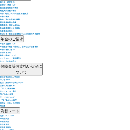
保険金・給付金の
お支払い事例 TOP
責任開始前発病の事例
最低入院日数の要件
1回の入院についての支払日数限度
不慮の事故
約款に定める手術の種類
悪性新生物根治手術
障害状態と回復の見込み
告知義務違反による解除
免責事由に該当
特定部位不担保法を付加されたご契約でのご請求
年金のご請求
年金のご請求 TOP
年金開始手続きの流れと、必要なお手続き書類
年金の種類ごとの
お手続き方法
年金と税金について
マイナンバー（個人番号）
についてのお知らせ
保険金等お支払い状況に
ついて
保険金等お支払い状況に
ついて TOP
支払い漏れ等の公表について
以前の支払漏れ等
「PGFご家族登録
サービス」のご案内
PGF生命の付帯
サービスについて
「PGFあんしん代理
請求サービス」のご案内
用語集
為替レート
為替レート TOP
一時払商品
平準払商品
取扱規定用
販売停止商品