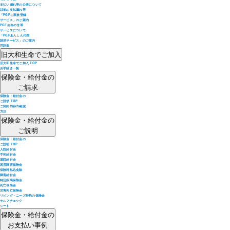
支払い漏れ等の公表について
以前の支払漏れ等
「PGFご家族登録
サービス」のご案内
PGF生命の付帯
サービスについて
「PGFあんしん代理
請求サービス」のご案内
用語集
旧大和生命でご加入
旧大和生命でご加入 TOP
お手続き一覧
保険金・給付金の
ご請求
保険金・給付金の
ご請求 TOP
ご契約内容の確認
方法
保険金・給付金の
ご説明
保険金・給付金の
ご説明 TOP
入院給付金
手術給付金
通院給付金
高度障害保険金
保険料払込免除
障害給付金
特定疾病保険金
死亡保険金
災害死亡保険金
リビング・ニーズ特約の保険金
セルフチェック
シート
保険金・給付金の
お支払い事例