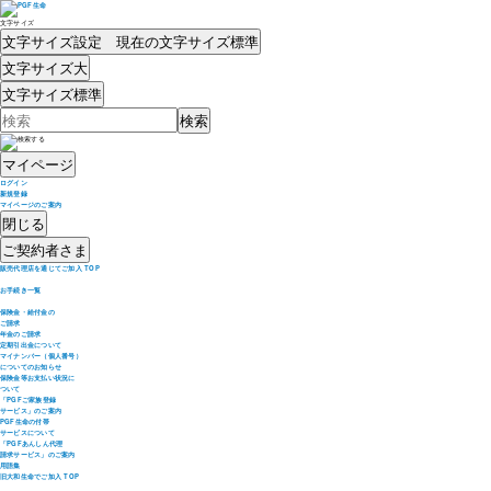
文字サイズ
文字サイズ設定 現在の文字サイズ
標準
文字サイズ
大
文字サイズ
標準
マイページ
ログイン
新規登録
マイページのご案内
閉じる
ご契約者さま
販売代理店を通じてご加入 TOP
お手続き一覧
保険金・給付金の
ご請求
年金のご請求
定期引出金について
マイナンバー（個人番号）
についてのお知らせ
保険金等お支払い状況に
ついて
「PGFご家族登録
サービス」のご案内
PGF生命の付帯
サービスについて
「PGFあんしん代理
請求サービス」のご案内
用語集
旧大和生命でご加入 TOP