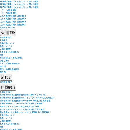
2019年の還暦人（かんれきびと）に関する調査
2018年の還暦人（かんれきびと）に関する調査
2017年の還暦人（かんれきびと）に関する調査
くらしの総決算2022
くらしの総決算2021
人生の満足度に関する調査2020
人生の満足度に関する調査2019
人生の満足度に関する調査2018
人生の満足度に関する調査2017
広告ライブラリー
採用情報
採用情報 TOP
社員紹介
営業社員について
教育・キャリア
人事評価制度
社員を支える福利厚生と
制度
採用活動における個人情報
の取り扱い
キャリア採用 募集要項・
ENTRY
障がい者採用 募集要項・
ENTRY
閉じる
採用情報 TOP
社員紹介
社員紹介 TOP
第二営業本部 第三営業部 営業部長 2013年入社 井上 彰
第三営業本部 第三営業部 ユニットリーダー 2012年入社 丸岡 鮎子
第三営業本部 第三営業部 ホールセラー 2018年入社 深川 恵理
営業企画チーム マネージャー 2014年入社 中嶋 瑠美
数理チーム マネージャー 2015年入社 山下 和彦
ホールセラーデスク スタッフ 2018年入社 八木下 優花
契約管理システム開発チーム スタッフ 2016年入社 別府 将太
営業社員について
教育・キャリア
人事評価制度
社員を支える福利厚生と
制度
採用活動における個人情報