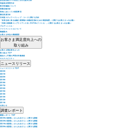
反社会的勢力への対応にかかる基本方針
利益相反管理方針
取引時確認について
営業活動方針
告知にあたっての留意事項
責任投資方針
日本版スチュワードシップ・コードに関する方針
「非居住者に係る金融口座情報の自動的交換のための報告制度」に関するお客さまへのお願い
「外国口座税務コンプライアンス法（FATCA=ファトカ）」に関するお客さまへのお願い
プルデンシャル・
ファイナンシャルについて
業績案内
お客さま本位の業務運営
お客さま満足度向上への
取り組み
お客さま満足度向上への
取り組み TOP
過去のご不満の声受付件数推移
サステナビリティ
ニュースリリース
ニュースリリース TOP
2022年
2021年
2020年
2019年
2018年
2017年
2016年
2015年
2014年
2013年
2012年
2011年
お知らせ
調査レポート
調査レポート TOP
2023年の還暦人（かんれきびと）に関する調査
2022年の還暦人（かんれきびと）に関する調査
2021年の還暦人（かんれきびと）に関する調査
2020年の還暦人（かんれきびと）に関する調査