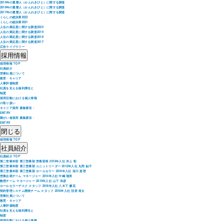
2019年の還暦人（かんれきびと）に関する調査
2018年の還暦人（かんれきびと）に関する調査
2017年の還暦人（かんれきびと）に関する調査
くらしの総決算2022
くらしの総決算2021
人生の満足度に関する調査2020
人生の満足度に関する調査2019
人生の満足度に関する調査2018
人生の満足度に関する調査2017
広告ライブラリー
採用情報
採用情報 TOP
社員紹介
営業社員について
教育・キャリア
人事評価制度
社員を支える福利厚生と
制度
採用活動における個人情報
の取り扱い
キャリア採用 募集要項・
ENTRY
障がい者採用 募集要項・
ENTRY
閉じる
採用情報 TOP
社員紹介
社員紹介 TOP
第二営業本部 第三営業部 営業部長 2013年入社 井上 彰
第三営業本部 第三営業部 ユニットリーダー 2012年入社 丸岡 鮎子
第三営業本部 第三営業部 ホールセラー 2018年入社 深川 恵理
営業企画チーム マネージャー 2014年入社 中嶋 瑠美
数理チーム マネージャー 2015年入社 山下 和彦
ホールセラーデスク スタッフ 2018年入社 八木下 優花
契約管理システム開発チーム スタッフ 2016年入社 別府 将太
営業社員について
教育・キャリア
人事評価制度
社員を支える福利厚生と
制度
採用活動における個人情報