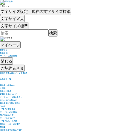
文字サイズ
文字サイズ設定 現在の文字サイズ
標準
文字サイズ
大
文字サイズ
標準
マイページ
ログイン
新規登録
マイページのご案内
閉じる
ご契約者さま
販売代理店を通じてご加入 TOP
お手続き一覧
保険金・給付金の
ご請求
年金のご請求
定期引出金について
マイナンバー（個人番号）
についてのお知らせ
保険金等お支払い状況に
ついて
「PGFご家族登録
サービス」のご案内
PGF生命の付帯
サービスについて
「PGFあんしん代理
請求サービス」のご案内
用語集
旧大和生命でご加入 TOP