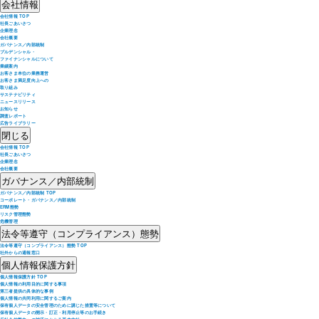
会社情報
会社情報 TOP
社長ごあいさつ
企業理念
会社概要
ガバナンス／内部統制
プルデンシャル・
ファイナンシャルについて
業績案内
お客さま本位の業務運営
お客さま満足度向上への
取り組み
サステナビリティ
ニュースリリース
お知らせ
調査レポート
広告ライブラリー
閉じる
会社情報 TOP
社長ごあいさつ
企業理念
会社概要
ガバナンス／内部統制
ガバナンス／内部統制 TOP
コーポレート・ガバナンス／内部統制
ERM態勢
リスク管理態勢
危機管理
法令等遵守（コンプライアンス）態勢
法令等遵守（コンプライアンス）態勢 TOP
社外からの通報窓口
個人情報保護方針
個人情報保護方針 TOP
個人情報の利用目的に関する事項
第三者提供の具体的な事例
個人情報の共同利用に関するご案内
保有個人データの安全管理のために講じた措置等について
保有個人データの開示・訂正・利用停止等のお手続き