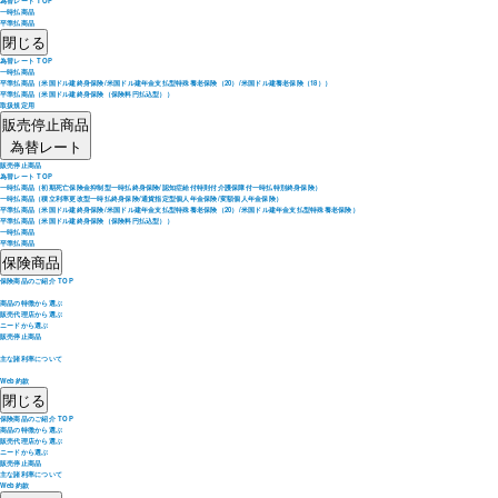
為替レート TOP
一時払商品
平準払商品
閉じる
為替レート TOP
一時払商品
平準払商品（米国ドル建終身保険/米国ドル建年金支払型特殊養老保険（20）/米国ドル建養老保険（18））
平準払商品（米国ドル建終身保険（保険料円払込型））
取扱規定用
販売停止商品
為替レート
販売停止商品
為替レート TOP
一時払商品（初期死亡保険金抑制型一時払終身保険/認知症給付特則付介護保障付一時払特別終身保険）
一時払商品（積立利率更改型一時払終身保険/通貨指定型個人年金保険/変額個人年金保険）
平準払商品（米国ドル建終身保険/米国ドル建年金支払型特殊養老保険（20）/米国ドル建年金支払型特殊養老保険）
平準払商品（米国ドル建終身保険（保険料円払込型））
一時払商品
平準払商品
保険商品
保険商品のご紹介 TOP
商品の特徴から選ぶ
販売代理店から選ぶ
ニードから選ぶ
販売停止商品
主な諸利率について
Web約款
閉じる
保険商品のご紹介 TOP
商品の特徴から選ぶ
販売代理店から選ぶ
ニードから選ぶ
販売停止商品
主な諸利率について
Web約款