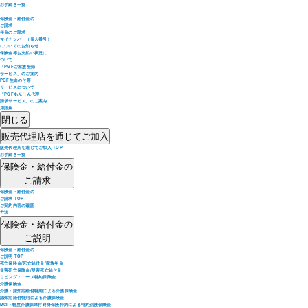
お手続き一覧
保険金・給付金の
ご請求
年金のご請求
マイナンバー（個人番号）
についてのお知らせ
保険金等お支払い状況に
ついて
「PGFご家族登録
サービス」のご案内
PGF生命の付帯
サービスについて
「PGFあんしん代理
請求サービス」のご案内
用語集
閉じる
販売代理店を通じてご加入
販売代理店を通じてご加入 TOP
お手続き一覧
保険金・給付金の
ご請求
保険金・給付金の
ご請求 TOP
ご契約内容の確認
方法
保険金・給付金の
ご説明
保険金・給付金の
ご説明 TOP
死亡保険金/死亡給付金/家族年金
災害死亡保険金/災害死亡給付金
リビング・ニーズ特約保険金
介護保険金
介護・認知症給付特則による介護保険金
認知症給付特則による介護保険金
MCI・軽度介護保障付終身保険特約による特約介護保険金