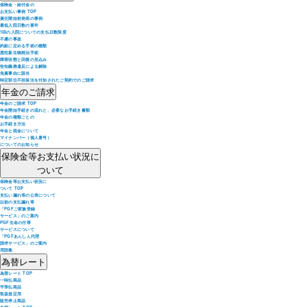
保険金・給付金の
お支払い事例 TOP
責任開始前発病の事例
最低入院日数の要件
1回の入院についての支払日数限度
不慮の事故
約款に定める手術の種類
悪性新生物根治手術
障害状態と回復の見込み
告知義務違反による解除
免責事由に該当
特定部位不担保法を付加されたご契約でのご請求
年金のご請求
年金のご請求 TOP
年金開始手続きの流れと、必要なお手続き書類
年金の種類ごとの
お手続き方法
年金と税金について
マイナンバー（個人番号）
についてのお知らせ
保険金等お支払い状況に
ついて
保険金等お支払い状況に
ついて TOP
支払い漏れ等の公表について
以前の支払漏れ等
「PGFご家族登録
サービス」のご案内
PGF生命の付帯
サービスについて
「PGFあんしん代理
請求サービス」のご案内
用語集
為替レート
為替レート TOP
一時払商品
平準払商品
取扱規定用
販売停止商品