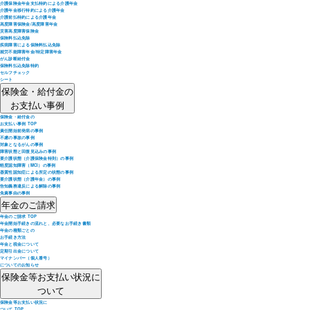
介護保険金年金支払特約による介護年金
介護年金移行特約による介護年金
介護前払特約による介護年金
高度障害保険金/高度障害年金
災害高度障害保険金
保険料払込免除
疾病障害による保険料払込免除
就労不能障害年金/特定障害年金
がん診断給付金
保険料払込免除特約
セルフチェック
シート
保険金・給付金の
お支払い事例
保険金・給付金の
お支払い事例 TOP
責任開始前発病の事例
不慮の事故の事例
対象となるがんの事例
障害状態と回復見込みの事例
要介護状態（介護保険金特則）の事例
軽度認知障害（MCI）の事例
器質性認知症による所定の状態の事例
要介護状態（介護年金）の事例
告知義務違反による解除の事例
免責事由の事例
年金のご請求
年金のご請求 TOP
年金開始手続きの流れと、必要なお手続き書類
年金の種類ごとの
お手続き方法
年金と税金について
定期引出金について
マイナンバー（個人番号）
についてのお知らせ
保険金等お支払い状況に
ついて
保険金等お支払い状況に
ついて TOP