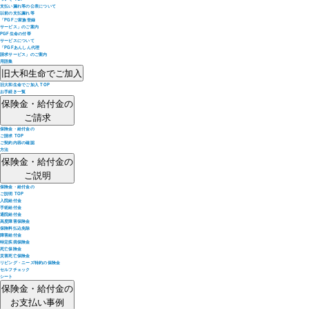
支払い漏れ等の公表について
以前の支払漏れ等
「PGFご家族登録
サービス」のご案内
PGF生命の付帯
サービスについて
「PGFあんしん代理
請求サービス」のご案内
用語集
旧大和生命でご加入
旧大和生命でご加入 TOP
お手続き一覧
保険金・給付金の
ご請求
保険金・給付金の
ご請求 TOP
ご契約内容の確認
方法
保険金・給付金の
ご説明
保険金・給付金の
ご説明 TOP
入院給付金
手術給付金
通院給付金
高度障害保険金
保険料払込免除
障害給付金
特定疾病保険金
死亡保険金
災害死亡保険金
リビング・ニーズ特約の保険金
セルフチェック
シート
保険金・給付金の
お支払い事例