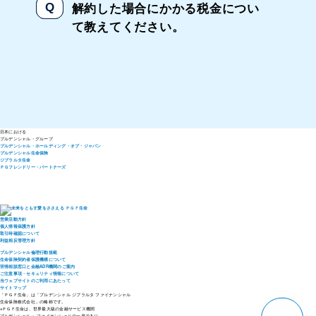
解約した場合にかかる税金につい
て教えてください。
日本における
プルデンシャル・
グループ
プルデンシャル・ホールディング・オブ・ジャパン
プルデンシャル生命保険
ジブラルタ生命
ＰＧフレンドリー・パートナーズ
営業活動方針
個人情報保護方針
取引時確認について
利益相反管理方針
プルデンシャル倫理行動規範
生命保険契約者保護機構について
苦情相談窓口と金融ADR機関のご案内
ご注意事項・セキュリティ情報について
当ウェブサイトのご利用にあたって
サイトマップ
「ＰＧＦ生命」は「プルデンシャル ジブラルタ ファイナンシャル
生命保険株式会社」の略称です。
pagetop
※ＰＧＦ生命は、世界最大級の金融サービス機関
プルデンシャル・ ファイナンシャルの一員であり、