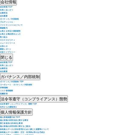
会社情報
会社情報 TOP
社長ごあいさつ
企業理念
会社概要
ガバナンス／内部統制
プルデンシャル・
ファイナンシャルについて
業績案内
お客さま本位の業務運営
お客さま満足度向上への
取り組み
サステナビリティ
ニュースリリース
お知らせ
調査レポート
広告ライブラリー
閉じる
会社情報 TOP
社長ごあいさつ
企業理念
会社概要
ガバナンス／内部統制
ガバナンス／内部統制 TOP
コーポレート・ガバナンス／内部統制
ERM態勢
リスク管理態勢
危機管理
法令等遵守（コンプライアンス）態勢
法令等遵守（コンプライアンス）態勢 TOP
社外からの通報窓口
個人情報保護方針
個人情報保護方針 TOP
個人情報の利用目的に関する事項
第三者提供の具体的な事例
個人情報の共同利用に関するご案内
保有個人データの安全管理のために講じた措置等について
保有個人データの開示・訂正・利用停止等のお手続き