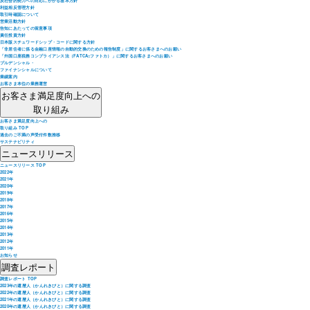
反社会的勢力への対応にかかる基本方針
利益相反管理方針
取引時確認について
営業活動方針
告知にあたっての留意事項
責任投資方針
日本版スチュワードシップ・コードに関する方針
「非居住者に係る金融口座情報の自動的交換のための報告制度」に関するお客さまへのお願い
「外国口座税務コンプライアンス法（FATCA=ファトカ）」に関するお客さまへのお願い
プルデンシャル・
ファイナンシャルについて
業績案内
お客さま本位の業務運営
お客さま満足度向上への
取り組み
お客さま満足度向上への
取り組み TOP
過去のご不満の声受付件数推移
サステナビリティ
ニュースリリース
ニュースリリース TOP
2022年
2021年
2020年
2019年
2018年
2017年
2016年
2015年
2014年
2013年
2012年
2011年
お知らせ
調査レポート
調査レポート TOP
2023年の還暦人（かんれきびと）に関する調査
2022年の還暦人（かんれきびと）に関する調査
2021年の還暦人（かんれきびと）に関する調査
2020年の還暦人（かんれきびと）に関する調査