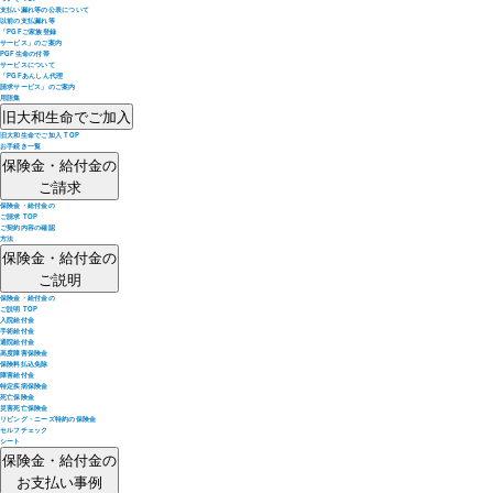
支払い漏れ等の公表について
以前の支払漏れ等
「PGFご家族登録
サービス」のご案内
PGF生命の付帯
サービスについて
「PGFあんしん代理
請求サービス」のご案内
用語集
旧大和生命でご加入
旧大和生命でご加入 TOP
お手続き一覧
保険金・給付金の
ご請求
保険金・給付金の
ご請求 TOP
ご契約内容の確認
方法
保険金・給付金の
ご説明
保険金・給付金の
ご説明 TOP
入院給付金
手術給付金
通院給付金
高度障害保険金
保険料払込免除
障害給付金
特定疾病保険金
死亡保険金
災害死亡保険金
リビング・ニーズ特約の保険金
セルフチェック
シート
保険金・給付金の
お支払い事例