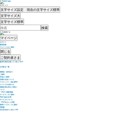
文字サイズ
文字サイズ設定 現在の文字サイズ
標準
文字サイズ
大
文字サイズ
標準
マイページ
ログイン
新規登録
マイページのご案内
閉じる
ご契約者さま
販売代理店を通じてご加入 TOP
お手続き一覧
保険金・給付金の
ご請求
年金のご請求
定期引出金について
マイナンバー（個人番号）
についてのお知らせ
保険金等お支払い状況に
ついて
「PGFご家族登録
サービス」のご案内
PGF生命の付帯
サービスについて
「PGFあんしん代理
請求サービス」のご案内
用語集
旧大和生命でご加入 TOP