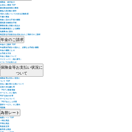
保険金・給付金の
お支払い事例 TOP
責任開始前発病の事例
最低入院日数の要件
1回の入院についての支払日数限度
不慮の事故
約款に定める手術の種類
悪性新生物根治手術
障害状態と回復の見込み
告知義務違反による解除
免責事由に該当
特定部位不担保法を付加されたご契約でのご請求
年金のご請求
年金のご請求 TOP
年金開始手続きの流れと、必要なお手続き書類
年金の種類ごとの
お手続き方法
年金と税金について
マイナンバー（個人番号）
についてのお知らせ
保険金等お支払い状況に
ついて
保険金等お支払い状況に
ついて TOP
支払い漏れ等の公表について
以前の支払漏れ等
「PGFご家族登録
サービス」のご案内
PGF生命の付帯
サービスについて
「PGFあんしん代理
請求サービス」のご案内
用語集
為替レート
為替レート TOP
一時払商品
平準払商品
取扱規定用
販売停止商品