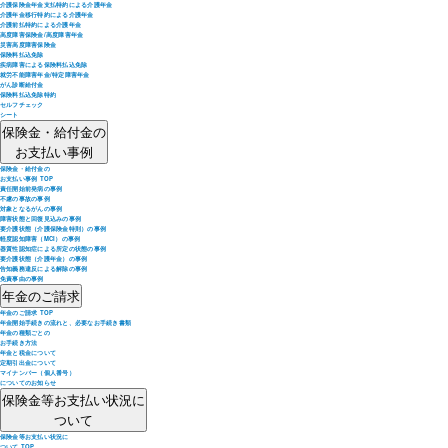
介護保険金年金支払特約による介護年金
介護年金移行特約による介護年金
介護前払特約による介護年金
高度障害保険金/高度障害年金
災害高度障害保険金
保険料払込免除
疾病障害による保険料払込免除
就労不能障害年金/特定障害年金
がん診断給付金
保険料払込免除特約
セルフチェック
シート
保険金・給付金の
お支払い事例
保険金・給付金の
お支払い事例 TOP
責任開始前発病の事例
不慮の事故の事例
対象となるがんの事例
障害状態と回復見込みの事例
要介護状態（介護保険金特則）の事例
軽度認知障害（MCI）の事例
器質性認知症による所定の状態の事例
要介護状態（介護年金）の事例
告知義務違反による解除の事例
免責事由の事例
年金のご請求
年金のご請求 TOP
年金開始手続きの流れと、必要なお手続き書類
年金の種類ごとの
お手続き方法
年金と税金について
定期引出金について
マイナンバー（個人番号）
についてのお知らせ
保険金等お支払い状況に
ついて
保険金等お支払い状況に
ついて TOP