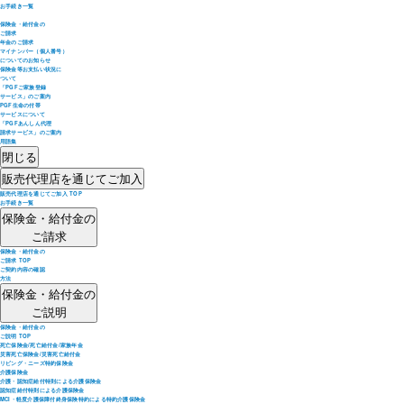
お手続き一覧
保険金・給付金の
ご請求
年金のご請求
マイナンバー（個人番号）
についてのお知らせ
保険金等お支払い状況に
ついて
「PGFご家族登録
サービス」のご案内
PGF生命の付帯
サービスについて
「PGFあんしん代理
請求サービス」のご案内
用語集
閉じる
販売代理店を通じてご加入
販売代理店を通じてご加入 TOP
お手続き一覧
保険金・給付金の
ご請求
保険金・給付金の
ご請求 TOP
ご契約内容の確認
方法
保険金・給付金の
ご説明
保険金・給付金の
ご説明 TOP
死亡保険金/死亡給付金/家族年金
災害死亡保険金/災害死亡給付金
リビング・ニーズ特約保険金
介護保険金
介護・認知症給付特則による介護保険金
認知症給付特則による介護保険金
MCI・軽度介護保障付終身保険特約による特約介護保険金