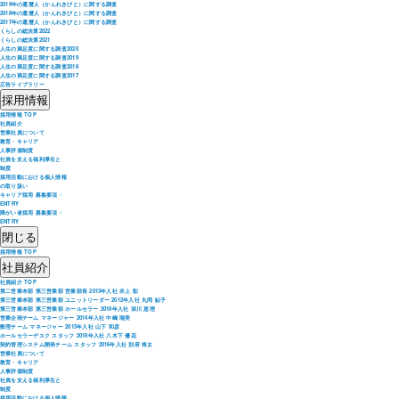
2019年の還暦人（かんれきびと）に関する調査
2018年の還暦人（かんれきびと）に関する調査
2017年の還暦人（かんれきびと）に関する調査
くらしの総決算2022
くらしの総決算2021
人生の満足度に関する調査2020
人生の満足度に関する調査2019
人生の満足度に関する調査2018
人生の満足度に関する調査2017
広告ライブラリー
採用情報
採用情報 TOP
社員紹介
営業社員について
教育・キャリア
人事評価制度
社員を支える福利厚生と
制度
採用活動における個人情報
の取り扱い
キャリア採用 募集要項・
ENTRY
障がい者採用 募集要項・
ENTRY
閉じる
採用情報 TOP
社員紹介
社員紹介 TOP
第二営業本部 第三営業部 営業部長 2013年入社 井上 彰
第三営業本部 第三営業部 ユニットリーダー 2012年入社 丸岡 鮎子
第三営業本部 第三営業部 ホールセラー 2018年入社 深川 恵理
営業企画チーム マネージャー 2014年入社 中嶋 瑠美
数理チーム マネージャー 2015年入社 山下 和彦
ホールセラーデスク スタッフ 2018年入社 八木下 優花
契約管理システム開発チーム スタッフ 2016年入社 別府 将太
営業社員について
教育・キャリア
人事評価制度
社員を支える福利厚生と
制度
採用活動における個人情報