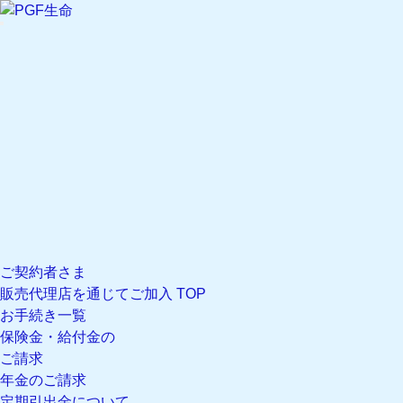
文字サイズ設定 現在の文字サイズ
標準
文字サイズ
大
文字サイズ
標準
マイページ
ログイン
新規登録
マイページのご案内
閉じる
ご契約者さま
販売代理店を通じてご加入 TOP
お手続き一覧
保険金・給付金の
ご請求
年金のご請求
定期引出金について