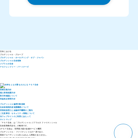
日本における
プルデンシャル・
グループ
プルデンシャル・ホールディング・オブ・ジャパン
プルデンシャル生命保険
ジブラルタ生命
ＰＧフレンドリー・パートナーズ
営業活動方針
個人情報保護方針
取引時確認について
利益相反管理方針
プルデンシャル倫理行動規範
生命保険契約者保護機構について
苦情相談窓口と金融ADR機関のご案内
ご注意事項・セキュリティ情報について
当ウェブサイトのご利用にあたって
サイトマップ
「ＰＧＦ生命」は「プルデンシャル ジブラルタ ファイナンシャル
生命保険株式会社」の略称です。
pagetop
※ＰＧＦ生命は、世界最大級の金融サービス機関
プルデンシャル・ ファイナンシャルの一員であり、
英国プルーデンシャル社とはなんら関係がありません。
Copyright © The Prudential Gibraltar Financial