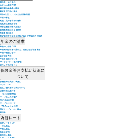
保険金・給付金の
お支払い事例 TOP
責任開始前発病の事例
最低入院日数の要件
1回の入院についての支払日数限度
不慮の事故
約款に定める手術の種類
悪性新生物根治手術
障害状態と回復の見込み
告知義務違反による解除
免責事由に該当
特定部位不担保法を付加されたご契約でのご請求
年金のご請求
年金のご請求 TOP
年金開始手続きの流れと、必要なお手続き書類
年金の種類ごとの
お手続き方法
年金と税金について
マイナンバー（個人番号）
についてのお知らせ
保険金等お支払い状況に
ついて
保険金等お支払い状況に
ついて TOP
支払い漏れ等の公表について
以前の支払漏れ等
「PGFご家族登録
サービス」のご案内
PGF生命の付帯
サービスについて
「PGFあんしん代理
請求サービス」のご案内
用語集
為替レート
為替レート TOP
一時払商品
平準払商品
取扱規定用
販売停止商品