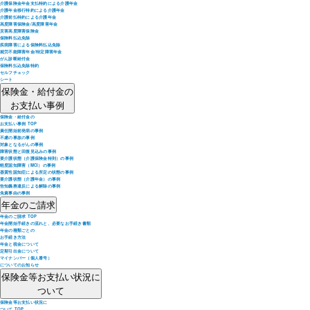
介護保険金年金支払特約による介護年金
介護年金移行特約による介護年金
介護前払特約による介護年金
高度障害保険金/高度障害年金
災害高度障害保険金
保険料払込免除
疾病障害による保険料払込免除
就労不能障害年金/特定障害年金
がん診断給付金
保険料払込免除特約
セルフチェック
シート
保険金・給付金の
お支払い事例
保険金・給付金の
お支払い事例 TOP
責任開始前発病の事例
不慮の事故の事例
対象となるがんの事例
障害状態と回復見込みの事例
要介護状態（介護保険金特則）の事例
軽度認知障害（MCI）の事例
器質性認知症による所定の状態の事例
要介護状態（介護年金）の事例
告知義務違反による解除の事例
免責事由の事例
年金のご請求
年金のご請求 TOP
年金開始手続きの流れと、必要なお手続き書類
年金の種類ごとの
お手続き方法
年金と税金について
定期引出金について
マイナンバー（個人番号）
についてのお知らせ
保険金等お支払い状況に
ついて
保険金等お支払い状況に
ついて TOP