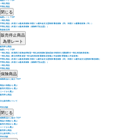
為替レート TOP
一時払商品
平準払商品
閉じる
為替レート TOP
一時払商品
平準払商品（米国ドル建終身保険/米国ドル建年金支払型特殊養老保険（20）/米国ドル建養老保険（18））
平準払商品（米国ドル建終身保険（保険料円払込型））
取扱規定用
販売停止商品
為替レート
販売停止商品
為替レート TOP
一時払商品（初期死亡保険金抑制型一時払終身保険/認知症給付特則付介護保障付一時払特別終身保険）
一時払商品（積立利率更改型一時払終身保険/通貨指定型個人年金保険/変額個人年金保険）
平準払商品（米国ドル建終身保険/米国ドル建年金支払型特殊養老保険（20）/米国ドル建年金支払型特殊養老保険）
平準払商品（米国ドル建終身保険（保険料円払込型））
一時払商品
平準払商品
保険商品
保険商品のご紹介 TOP
商品の特徴から選ぶ
販売代理店から選ぶ
ニードから選ぶ
販売停止商品
主な諸利率について
Web約款
閉じる
保険商品のご紹介 TOP
商品の特徴から選ぶ
販売代理店から選ぶ
ニードから選ぶ
販売停止商品
主な諸利率について
Web約款