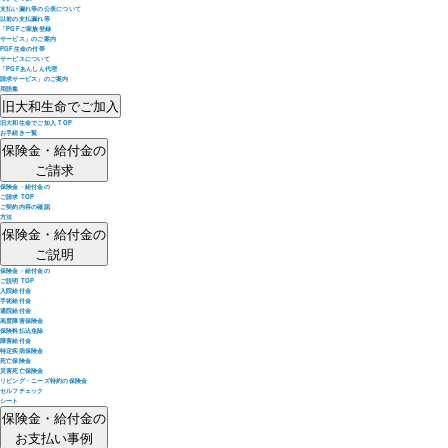
支払い漏れ等の公表について
以前の支払漏れ等
「PGFご家族登録
サービス」のご案内
PGF生命の付帯
サービスについて
「PGFあんしん代理
請求サービス」のご案内
用語集
旧大和生命でご加入
旧大和生命でご加入 TOP
お手続き一覧
保険金・給付金の
ご請求
保険金・給付金の
ご請求 TOP
ご契約内容の確認
方法
保険金・給付金の
ご説明
保険金・給付金の
ご説明 TOP
入院給付金
手術給付金
通院給付金
高度障害保険金
保険料払込免除
障害給付金
特定疾病保険金
死亡保険金
災害死亡保険金
リビング・ニーズ特約の保険金
セルフチェック
シート
保険金・給付金の
お支払い事例