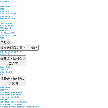
お手続き一覧
保険金・給付金の
ご請求
年金のご請求
マイナンバー（個人番号）
についてのお知らせ
保険金等お支払い状況に
ついて
「PGFご家族登録
サービス」のご案内
PGF生命の付帯
サービスについて
「PGFあんしん代理
請求サービス」のご案内
用語集
閉じる
販売代理店を通じてご加入
販売代理店を通じてご加入 TOP
お手続き一覧
保険金・給付金の
ご請求
保険金・給付金の
ご請求 TOP
ご契約内容の確認
方法
保険金・給付金の
ご説明
保険金・給付金の
ご説明 TOP
死亡保険金/死亡給付金/家族年金
災害死亡保険金/災害死亡給付金
リビング・ニーズ特約保険金
介護保険金
介護・認知症給付特則による介護保険金
認知症給付特則による介護保険金
MCI・軽度介護保障付終身保険特約による特約介護保険金