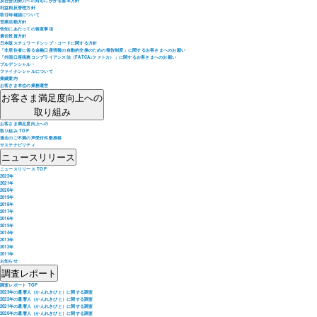
反社会的勢力への対応にかかる基本方針
利益相反管理方針
取引時確認について
営業活動方針
告知にあたっての留意事項
責任投資方針
日本版スチュワードシップ・コードに関する方針
「非居住者に係る金融口座情報の自動的交換のための報告制度」に関するお客さまへのお願い
「外国口座税務コンプライアンス法（FATCA=ファトカ）」に関するお客さまへのお願い
プルデンシャル・
ファイナンシャルについて
業績案内
お客さま本位の業務運営
お客さま満足度向上への
取り組み
お客さま満足度向上への
取り組み TOP
過去のご不満の声受付件数推移
サステナビリティ
ニュースリリース
ニュースリリース TOP
2022年
2021年
2020年
2019年
2018年
2017年
2016年
2015年
2014年
2013年
2012年
2011年
お知らせ
調査レポート
調査レポート TOP
2023年の還暦人（かんれきびと）に関する調査
2022年の還暦人（かんれきびと）に関する調査
2021年の還暦人（かんれきびと）に関する調査
2020年の還暦人（かんれきびと）に関する調査