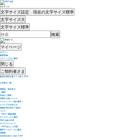
文字サイズ
文字サイズ設定 現在の文字サイズ
標準
文字サイズ
大
文字サイズ
標準
マイページ
ログイン
新規登録
マイページのご案内
閉じる
ご契約者さま
販売代理店を通じてご加入 TOP
お手続き一覧
保険金・給付金の
ご請求
年金のご請求
定期引出金について
マイナンバー（個人番号）
についてのお知らせ
保険金等お支払い状況に
ついて
「PGFご家族登録
サービス」のご案内
PGF生命の付帯
サービスについて
「PGFあんしん代理
請求サービス」のご案内
用語集
旧大和生命でご加入 TOP