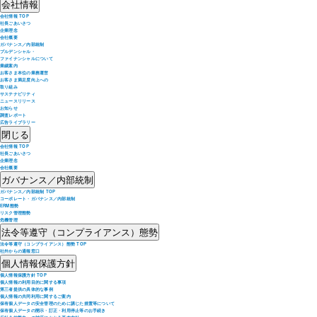
会社情報
会社情報 TOP
社長ごあいさつ
企業理念
会社概要
ガバナンス／内部統制
プルデンシャル・
ファイナンシャルについて
業績案内
お客さま本位の業務運営
お客さま満足度向上への
取り組み
サステナビリティ
ニュースリリース
お知らせ
調査レポート
広告ライブラリー
閉じる
会社情報 TOP
社長ごあいさつ
企業理念
会社概要
ガバナンス／内部統制
ガバナンス／内部統制 TOP
コーポレート・ガバナンス／内部統制
ERM態勢
リスク管理態勢
危機管理
法令等遵守（コンプライアンス）態勢
法令等遵守（コンプライアンス）態勢 TOP
社外からの通報窓口
個人情報保護方針
個人情報保護方針 TOP
個人情報の利用目的に関する事項
第三者提供の具体的な事例
個人情報の共同利用に関するご案内
保有個人データの安全管理のために講じた措置等について
保有個人データの開示・訂正・利用停止等のお手続き