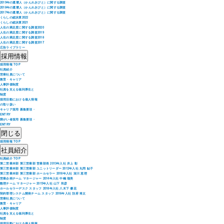
2019年の還暦人（かんれきびと）に関する調査
2018年の還暦人（かんれきびと）に関する調査
2017年の還暦人（かんれきびと）に関する調査
くらしの総決算2022
くらしの総決算2021
人生の満足度に関する調査2020
人生の満足度に関する調査2019
人生の満足度に関する調査2018
人生の満足度に関する調査2017
広告ライブラリー
採用情報
採用情報 TOP
社員紹介
営業社員について
教育・キャリア
人事評価制度
社員を支える福利厚生と
制度
採用活動における個人情報
の取り扱い
キャリア採用 募集要項・
ENTRY
障がい者採用 募集要項・
ENTRY
閉じる
採用情報 TOP
社員紹介
社員紹介 TOP
第二営業本部 第三営業部 営業部長 2013年入社 井上 彰
第三営業本部 第三営業部 ユニットリーダー 2012年入社 丸岡 鮎子
第三営業本部 第三営業部 ホールセラー 2018年入社 深川 恵理
営業企画チーム マネージャー 2014年入社 中嶋 瑠美
数理チーム マネージャー 2015年入社 山下 和彦
ホールセラーデスク スタッフ 2018年入社 八木下 優花
契約管理システム開発チーム スタッフ 2016年入社 別府 将太
営業社員について
教育・キャリア
人事評価制度
社員を支える福利厚生と
制度
採用活動における個人情報