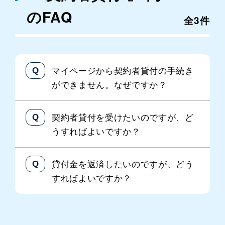
のFAQ
全3件
マイページから契約者貸付の手続き
ができません。なぜですか？
契約者貸付を受けたいのですが、ど
うすればよいですか？
貸付金を返済したいのですが、どう
すればよいですか？