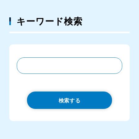
キーワード検索
検索する