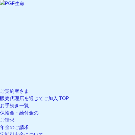
文字サイズ設定 現在の文字サイズ
標準
文字サイズ
大
文字サイズ
標準
マイページ
ログイン
新規登録
マイページのご案内
閉じる
ご契約者さま
販売代理店を通じてご加入 TOP
お手続き一覧
保険金・給付金の
ご請求
年金のご請求
定期引出金について