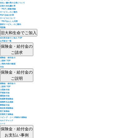
支払い漏れ等の公表について
以前の支払漏れ等
「PGFご家族登録
サービス」のご案内
PGF生命の付帯
サービスについて
「PGFあんしん代理
請求サービス」のご案内
用語集
旧大和生命でご加入
旧大和生命でご加入 TOP
お手続き一覧
保険金・給付金の
ご請求
保険金・給付金の
ご請求 TOP
ご契約内容の確認
方法
保険金・給付金の
ご説明
保険金・給付金の
ご説明 TOP
入院給付金
手術給付金
通院給付金
高度障害保険金
保険料払込免除
障害給付金
特定疾病保険金
死亡保険金
災害死亡保険金
リビング・ニーズ特約の保険金
セルフチェック
シート
保険金・給付金の
お支払い事例