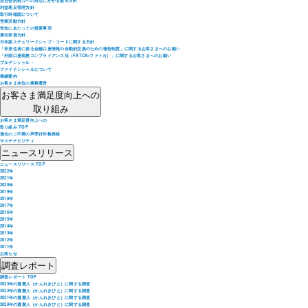
反社会的勢力への対応にかかる基本方針
利益相反管理方針
取引時確認について
営業活動方針
告知にあたっての留意事項
責任投資方針
日本版スチュワードシップ・コードに関する方針
「非居住者に係る金融口座情報の自動的交換のための報告制度」に関するお客さまへのお願い
「外国口座税務コンプライアンス法（FATCA=ファトカ）」に関するお客さまへのお願い
プルデンシャル・
ファイナンシャルについて
業績案内
お客さま本位の業務運営
お客さま満足度向上への
取り組み
お客さま満足度向上への
取り組み TOP
過去のご不満の声受付件数推移
サステナビリティ
ニュースリリース
ニュースリリース TOP
2022年
2021年
2020年
2019年
2018年
2017年
2016年
2015年
2014年
2013年
2012年
2011年
お知らせ
調査レポート
調査レポート TOP
2023年の還暦人（かんれきびと）に関する調査
2022年の還暦人（かんれきびと）に関する調査
2021年の還暦人（かんれきびと）に関する調査
2020年の還暦人（かんれきびと）に関する調査