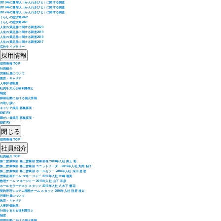
2019年の還暦人（かんれきびと）に関する調査
2018年の還暦人（かんれきびと）に関する調査
2017年の還暦人（かんれきびと）に関する調査
くらしの総決算2022
くらしの総決算2021
人生の満足度に関する調査2020
人生の満足度に関する調査2019
人生の満足度に関する調査2018
人生の満足度に関する調査2017
広告ライブラリー
採用情報
採用情報 TOP
社員紹介
営業社員について
教育・キャリア
人事評価制度
社員を支える福利厚生と
制度
採用活動における個人情報
の取り扱い
キャリア採用 募集要項・
ENTRY
障がい者採用 募集要項・
ENTRY
閉じる
採用情報 TOP
社員紹介
社員紹介 TOP
第二営業本部 第三営業部 営業部長 2013年入社 井上 彰
第三営業本部 第三営業部 ユニットリーダー 2012年入社 丸岡 鮎子
第三営業本部 第三営業部 ホールセラー 2018年入社 深川 恵理
営業企画チーム マネージャー 2014年入社 中嶋 瑠美
数理チーム マネージャー 2015年入社 山下 和彦
ホールセラーデスク スタッフ 2018年入社 八木下 優花
契約管理システム開発チーム スタッフ 2016年入社 別府 将太
営業社員について
教育・キャリア
人事評価制度
社員を支える福利厚生と
制度
採用活動における個人情報