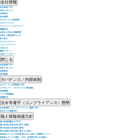
会社情報
会社情報 TOP
社長ごあいさつ
企業理念
会社概要
ガバナンス／内部統制
プルデンシャル・
ファイナンシャルについて
業績案内
お客さま本位の業務運営
お客さま満足度向上への
取り組み
サステナビリティ
ニュースリリース
お知らせ
調査レポート
広告ライブラリー
閉じる
会社情報 TOP
社長ごあいさつ
企業理念
会社概要
ガバナンス／内部統制
ガバナンス／内部統制 TOP
コーポレート・ガバナンス／内部統制
ERM態勢
リスク管理態勢
危機管理
法令等遵守（コンプライアンス）態勢
法令等遵守（コンプライアンス）態勢 TOP
社外からの通報窓口
個人情報保護方針
個人情報保護方針 TOP
個人情報の利用目的に関する事項
第三者提供の具体的な事例
個人情報の共同利用に関するご案内
保有個人データの安全管理のために講じた措置等について
保有個人データの開示・訂正・利用停止等のお手続き