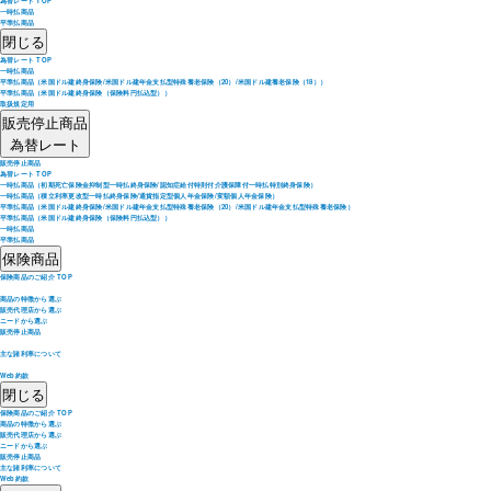
為替レート TOP
一時払商品
平準払商品
閉じる
為替レート TOP
一時払商品
平準払商品（米国ドル建終身保険/米国ドル建年金支払型特殊養老保険（20）/米国ドル建養老保険（18））
平準払商品（米国ドル建終身保険（保険料円払込型））
取扱規定用
販売停止商品
為替レート
販売停止商品
為替レート TOP
一時払商品（初期死亡保険金抑制型一時払終身保険/認知症給付特則付介護保障付一時払特別終身保険）
一時払商品（積立利率更改型一時払終身保険/通貨指定型個人年金保険/変額個人年金保険）
平準払商品（米国ドル建終身保険/米国ドル建年金支払型特殊養老保険（20）/米国ドル建年金支払型特殊養老保険）
平準払商品（米国ドル建終身保険（保険料円払込型））
一時払商品
平準払商品
保険商品
保険商品のご紹介 TOP
商品の特徴から選ぶ
販売代理店から選ぶ
ニードから選ぶ
販売停止商品
主な諸利率について
Web約款
閉じる
保険商品のご紹介 TOP
商品の特徴から選ぶ
販売代理店から選ぶ
ニードから選ぶ
販売停止商品
主な諸利率について
Web約款