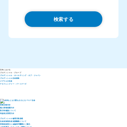
検索する
日本における
プルデンシャル・
グループ
プルデンシャル・ホールディング・オブ・ジャパン
プルデンシャル生命保険
ジブラルタ生命
ＰＧフレンドリー・パートナーズ
営業活動方針
個人情報保護方針
取引時確認について
利益相反管理方針
プルデンシャル倫理行動規範
生命保険契約者保護機構について
苦情相談窓口と金融ADR機関のご案内
ご注意事項・セキュリティ情報について