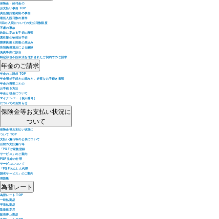
保険金・給付金の
お支払い事例 TOP
責任開始前発病の事例
最低入院日数の要件
1回の入院についての支払日数限度
不慮の事故
約款に定める手術の種類
悪性新生物根治手術
障害状態と回復の見込み
告知義務違反による解除
免責事由に該当
特定部位不担保法を付加されたご契約でのご請求
年金のご請求
年金のご請求 TOP
年金開始手続きの流れと、必要なお手続き書類
年金の種類ごとの
お手続き方法
年金と税金について
マイナンバー（個人番号）
についてのお知らせ
保険金等お支払い状況に
ついて
保険金等お支払い状況に
ついて TOP
支払い漏れ等の公表について
以前の支払漏れ等
「PGFご家族登録
サービス」のご案内
PGF生命の付帯
サービスについて
「PGFあんしん代理
請求サービス」のご案内
用語集
為替レート
為替レート TOP
一時払商品
平準払商品
取扱規定用
販売停止商品