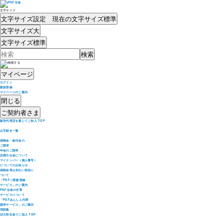
文字サイズ
文字サイズ設定 現在の文字サイズ
標準
文字サイズ
大
文字サイズ
標準
マイページ
ログイン
新規登録
マイページのご案内
閉じる
ご契約者さま
販売代理店を通じてご加入 TOP
お手続き一覧
保険金・給付金の
ご請求
年金のご請求
定期引出金について
マイナンバー（個人番号）
についてのお知らせ
保険金等お支払い状況に
ついて
「PGFご家族登録
サービス」のご案内
PGF生命の付帯
サービスについて
「PGFあんしん代理
請求サービス」のご案内
用語集
旧大和生命でご加入 TOP