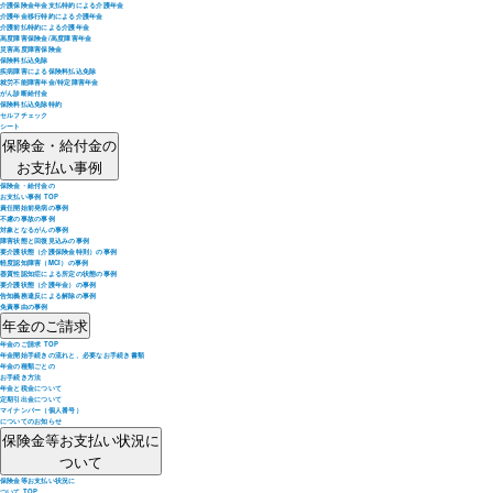
介護保険金年金支払特約による介護年金
介護年金移行特約による介護年金
介護前払特約による介護年金
高度障害保険金/高度障害年金
災害高度障害保険金
保険料払込免除
疾病障害による保険料払込免除
就労不能障害年金/特定障害年金
がん診断給付金
保険料払込免除特約
セルフチェック
シート
保険金・給付金の
お支払い事例
保険金・給付金の
お支払い事例 TOP
責任開始前発病の事例
不慮の事故の事例
対象となるがんの事例
障害状態と回復見込みの事例
要介護状態（介護保険金特則）の事例
軽度認知障害（MCI）の事例
器質性認知症による所定の状態の事例
要介護状態（介護年金）の事例
告知義務違反による解除の事例
免責事由の事例
年金のご請求
年金のご請求 TOP
年金開始手続きの流れと、必要なお手続き書類
年金の種類ごとの
お手続き方法
年金と税金について
定期引出金について
マイナンバー（個人番号）
についてのお知らせ
保険金等お支払い状況に
ついて
保険金等お支払い状況に
ついて TOP