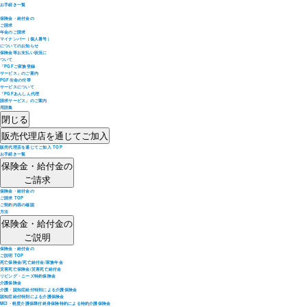
お手続き一覧
保険金・給付金の
ご請求
年金のご請求
マイナンバー（個人番号）
についてのお知らせ
保険金等お支払い状況に
ついて
「PGFご家族登録
サービス」のご案内
PGF生命の付帯
サービスについて
「PGFあんしん代理
請求サービス」のご案内
用語集
閉じる
販売代理店を通じてご加入
販売代理店を通じてご加入 TOP
お手続き一覧
保険金・給付金の
ご請求
保険金・給付金の
ご請求 TOP
ご契約内容の確認
方法
保険金・給付金の
ご説明
保険金・給付金の
ご説明 TOP
死亡保険金/死亡給付金/家族年金
災害死亡保険金/災害死亡給付金
リビング・ニーズ特約保険金
介護保険金
介護・認知症給付特則による介護保険金
認知症給付特則による介護保険金
MCI・軽度介護保障付終身保険特約による特約介護保険金