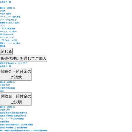
お手続き一覧
保険金・給付金の
ご請求
年金のご請求
マイナンバー（個人番号）
についてのお知らせ
保険金等お支払い状況に
ついて
「PGFご家族登録
サービス」のご案内
PGF生命の付帯
サービスについて
「PGFあんしん代理
請求サービス」のご案内
用語集
閉じる
販売代理店を通じてご加入
販売代理店を通じてご加入 TOP
お手続き一覧
保険金・給付金の
ご請求
保険金・給付金の
ご請求 TOP
ご契約内容の確認
方法
保険金・給付金の
ご説明
保険金・給付金の
ご説明 TOP
死亡保険金/死亡給付金/家族年金
災害死亡保険金/災害死亡給付金
リビング・ニーズ特約保険金
介護保険金
介護・認知症給付特則による介護保険金
認知症給付特則による介護保険金
MCI・軽度介護保障付終身保険特約による特約介護保険金