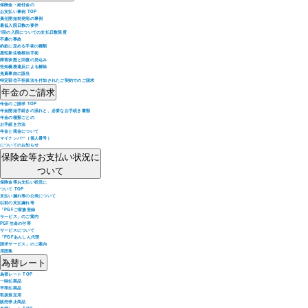
保険金・給付金の
お支払い事例 TOP
責任開始前発病の事例
最低入院日数の要件
1回の入院についての支払日数限度
不慮の事故
約款に定める手術の種類
悪性新生物根治手術
障害状態と回復の見込み
告知義務違反による解除
免責事由に該当
特定部位不担保法を付加されたご契約でのご請求
年金のご請求
年金のご請求 TOP
年金開始手続きの流れと、必要なお手続き書類
年金の種類ごとの
お手続き方法
年金と税金について
マイナンバー（個人番号）
についてのお知らせ
保険金等お支払い状況に
ついて
保険金等お支払い状況に
ついて TOP
支払い漏れ等の公表について
以前の支払漏れ等
「PGFご家族登録
サービス」のご案内
PGF生命の付帯
サービスについて
「PGFあんしん代理
請求サービス」のご案内
用語集
為替レート
為替レート TOP
一時払商品
平準払商品
取扱規定用
販売停止商品