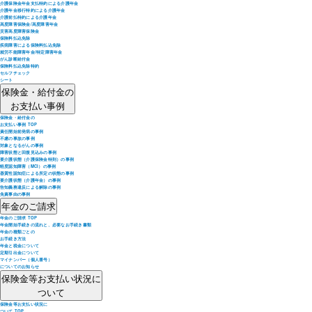
介護保険金年金支払特約による介護年金
介護年金移行特約による介護年金
介護前払特約による介護年金
高度障害保険金/高度障害年金
災害高度障害保険金
保険料払込免除
疾病障害による保険料払込免除
就労不能障害年金/特定障害年金
がん診断給付金
保険料払込免除特約
セルフチェック
シート
保険金・給付金の
お支払い事例
保険金・給付金の
お支払い事例 TOP
責任開始前発病の事例
不慮の事故の事例
対象となるがんの事例
障害状態と回復見込みの事例
要介護状態（介護保険金特則）の事例
軽度認知障害（MCI）の事例
器質性認知症による所定の状態の事例
要介護状態（介護年金）の事例
告知義務違反による解除の事例
免責事由の事例
年金のご請求
年金のご請求 TOP
年金開始手続きの流れと、必要なお手続き書類
年金の種類ごとの
お手続き方法
年金と税金について
定期引出金について
マイナンバー（個人番号）
についてのお知らせ
保険金等お支払い状況に
ついて
保険金等お支払い状況に
ついて TOP