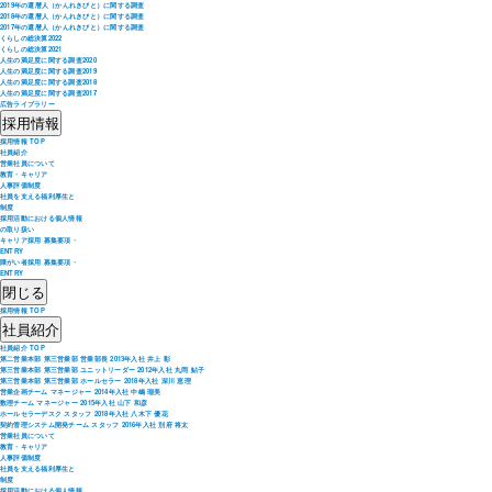
2019年の還暦人（かんれきびと）に関する調査
2018年の還暦人（かんれきびと）に関する調査
2017年の還暦人（かんれきびと）に関する調査
くらしの総決算2022
くらしの総決算2021
人生の満足度に関する調査2020
人生の満足度に関する調査2019
人生の満足度に関する調査2018
人生の満足度に関する調査2017
広告ライブラリー
採用情報
採用情報 TOP
社員紹介
営業社員について
教育・キャリア
人事評価制度
社員を支える福利厚生と
制度
採用活動における個人情報
の取り扱い
キャリア採用 募集要項・
ENTRY
障がい者採用 募集要項・
ENTRY
閉じる
採用情報 TOP
社員紹介
社員紹介 TOP
第二営業本部 第三営業部 営業部長 2013年入社 井上 彰
第三営業本部 第三営業部 ユニットリーダー 2012年入社 丸岡 鮎子
第三営業本部 第三営業部 ホールセラー 2018年入社 深川 恵理
営業企画チーム マネージャー 2014年入社 中嶋 瑠美
数理チーム マネージャー 2015年入社 山下 和彦
ホールセラーデスク スタッフ 2018年入社 八木下 優花
契約管理システム開発チーム スタッフ 2016年入社 別府 将太
営業社員について
教育・キャリア
人事評価制度
社員を支える福利厚生と
制度
採用活動における個人情報