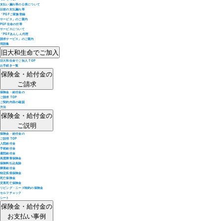
支払い漏れ等の公表について
以前の支払漏れ等
「PGFご家族登録
サービス」のご案内
PGF生命の付帯
サービスについて
「PGFあんしん代理
請求サービス」のご案内
用語集
旧大和生命でご加入
旧大和生命でご加入 TOP
お手続き一覧
保険金・給付金の
ご請求
保険金・給付金の
ご請求 TOP
ご契約内容の確認
方法
保険金・給付金の
ご説明
保険金・給付金の
ご説明 TOP
入院給付金
手術給付金
通院給付金
高度障害保険金
保険料払込免除
障害給付金
特定疾病保険金
死亡保険金
災害死亡保険金
リビング・ニーズ特約の保険金
セルフチェック
シート
保険金・給付金の
お支払い事例