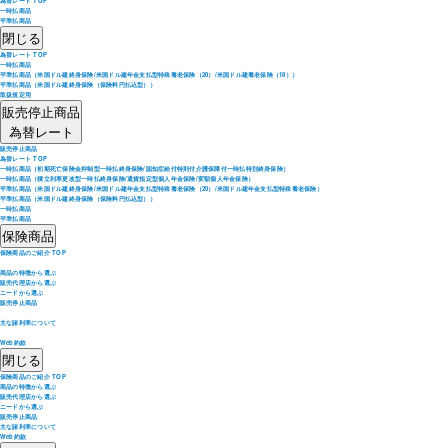
為替レート TOP
一時払商品
平準払商品
閉じる
為替レート TOP
一時払商品
平準払商品（米国ドル建終身保険/米国ドル建年金支払型特殊養老保険（20）/米国ドル建養老保険（18））
平準払商品（米国ドル建終身保険（保険料円払込型））
取扱規定用
販売停止商品
為替レート
販売停止商品
為替レート TOP
一時払商品（初期死亡保険金抑制型一時払終身保険/認知症給付特則付介護保障付一時払特別終身保険）
一時払商品（積立利率更改型一時払終身保険/通貨指定型個人年金保険/変額個人年金保険）
平準払商品（米国ドル建終身保険/米国ドル建年金支払型特殊養老保険（20）/米国ドル建年金支払型特殊養老保険）
平準払商品（米国ドル建終身保険（保険料円払込型））
一時払商品
平準払商品
保険商品
保険商品のご紹介 TOP
商品の特徴から選ぶ
販売代理店から選ぶ
ニードから選ぶ
販売停止商品
主な諸利率について
Web約款
閉じる
保険商品のご紹介 TOP
商品の特徴から選ぶ
販売代理店から選ぶ
ニードから選ぶ
販売停止商品
主な諸利率について
Web約款