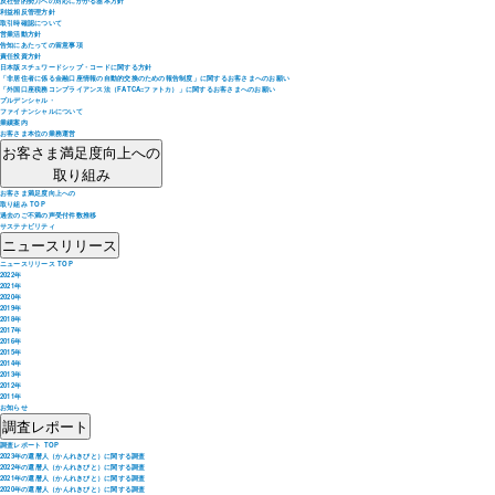
反社会的勢力への対応にかかる基本方針
利益相反管理方針
取引時確認について
営業活動方針
告知にあたっての留意事項
責任投資方針
日本版スチュワードシップ・コードに関する方針
「非居住者に係る金融口座情報の自動的交換のための報告制度」に関するお客さまへのお願い
「外国口座税務コンプライアンス法（FATCA=ファトカ）」に関するお客さまへのお願い
プルデンシャル・
ファイナンシャルについて
業績案内
お客さま本位の業務運営
お客さま満足度向上への
取り組み
お客さま満足度向上への
取り組み TOP
過去のご不満の声受付件数推移
サステナビリティ
ニュースリリース
ニュースリリース TOP
2022年
2021年
2020年
2019年
2018年
2017年
2016年
2015年
2014年
2013年
2012年
2011年
お知らせ
調査レポート
調査レポート TOP
2023年の還暦人（かんれきびと）に関する調査
2022年の還暦人（かんれきびと）に関する調査
2021年の還暦人（かんれきびと）に関する調査
2020年の還暦人（かんれきびと）に関する調査