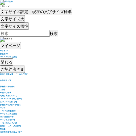
文字サイズ
文字サイズ設定 現在の文字サイズ
標準
文字サイズ
大
文字サイズ
標準
マイページ
ログイン
新規登録
マイページのご案内
閉じる
ご契約者さま
販売代理店を通じてご加入 TOP
お手続き一覧
保険金・給付金の
ご請求
年金のご請求
定期引出金について
マイナンバー（個人番号）
についてのお知らせ
保険金等お支払い状況に
ついて
「PGFご家族登録
サービス」のご案内
PGF生命の付帯
サービスについて
「PGFあんしん代理
請求サービス」のご案内
用語集
旧大和生命でご加入 TOP