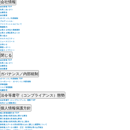
会社情報
会社情報 TOP
社長ごあいさつ
企業理念
会社概要
ガバナンス／内部統制
プルデンシャル・
ファイナンシャルについて
業績案内
お客さま本位の業務運営
お客さま満足度向上への
取り組み
サステナビリティ
ニュースリリース
お知らせ
調査レポート
広告ライブラリー
閉じる
会社情報 TOP
社長ごあいさつ
企業理念
会社概要
ガバナンス／内部統制
ガバナンス／内部統制 TOP
コーポレート・ガバナンス／内部統制
ERM態勢
リスク管理態勢
危機管理
法令等遵守（コンプライアンス）態勢
法令等遵守（コンプライアンス）態勢 TOP
社外からの通報窓口
個人情報保護方針
個人情報保護方針 TOP
個人情報の利用目的に関する事項
第三者提供の具体的な事例
個人情報の共同利用に関するご案内
保有個人データの安全管理のために講じた措置等について
保有個人データの開示・訂正・利用停止等のお手続き