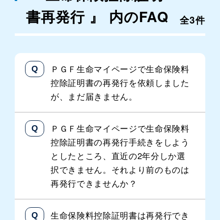
書再発行 』 内のFAQ
全3件
ＰＧＦ生命マイページで生命保険料
控除証明書の再発行を依頼しました
が、まだ届きません。
ＰＧＦ生命マイページで生命保険料
控除証明書の再発行手続きをしよう
としたところ、直近の2年分しか選
択できません。それより前のものは
再発行できませんか？
生命保険料控除証明書は再発行でき